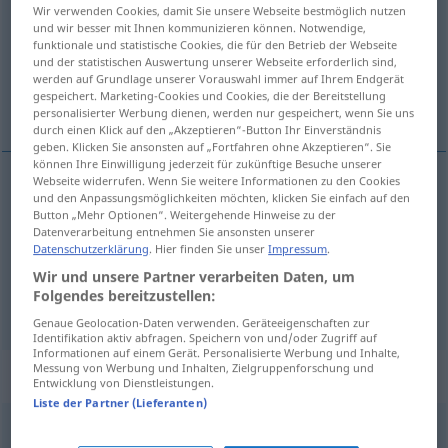
Wir verwenden Cookies, damit Sie unsere Webseite bestmöglich nutzen
und wir besser mit Ihnen kommunizieren können. Notwendige,
Übersicht aller Übersetzungen
funktionale und statistische Cookies, die für den Betrieb der Webseite
(Für mehr Details die Übersetzung anklicken/antippen)
und der statistischen Auswertung unserer Webseite erforderlich sind,
werden auf Grundlage unserer Vorauswahl immer auf Ihrem Endgerät
gespeichert. Marketing-Cookies und Cookies, die der Bereitstellung
соревнование, состязание, матч
personalisierter Werbung dienen, werden nur gespeichert, wenn Sie uns
durch einen Klick auf den „Akzeptieren“-Button Ihr Einverständnis
geben. Klicken Sie ansonsten auf „Fortfahren ohne Akzeptieren“. Sie
können Ihre Einwilligung jederzeit für zukünftige Besuche unserer
Webseite widerrufen. Wenn Sie weitere Informationen zu den Cookies
und den Anpassungsmöglichkeiten möchten, klicken Sie einfach auf den
соревнование
Wettkampf
Button „Mehr Optionen“. Weitergehende Hinweise zu der
Datenverarbeitung entnehmen Sie ansonsten unserer
Datenschutzerklärung
. Hier finden Sie unser
Impressum
.
состязание
MEIST
Wettkampf
PL
Wir und unsere Partner verarbeiten Daten, um
Folgendes bereitzustellen:
матч
,
-ей
Wettkampf
Fußball, Schach
GEN
PL
Genaue Geolocation-Daten verwenden. Geräteeigenschaften zur
Identifikation aktiv abfragen. Speichern von und/oder Zugriff auf
Informationen auf einem Gerät. Personalisierte Werbung und Inhalte,
Messung von Werbung und Inhalten, Zielgruppenforschung und
Beispielsätze für "Wettkampf"
Entwicklung von Dienstleistungen.
Liste der Partner (Lieferanten)
er hat den Wettkampf für sich
entschieden