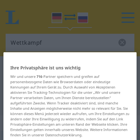
Deutsch-Russisch Wörterbuch
Wettkampf
Ihre Privatsphäre ist uns wichtig
Deutsch-Russisch Übersetzung für
Wir und unsere
716
-Partner speichern und greifen auf
personenbezogene Daten wie Browserdaten oder eindeutige
"Wettkampf"
Kennungen auf Ihrem Gerät zu. Durch Auswahl von Akzeptieren
aktivieren Sie Tracking-Technologien für die unter „Wir und unsere
Partner verarbeiten Daten, um Ihnen Dienste bereitzustellen“
"Wettkampf" Russisch Übersetzung
aufgeführten Zwecke. Wenn Tracker deaktiviert sind, sind manche
Inhalte und Anzeigen möglicherweise nicht mehr so relevant für Sie. Sie
können dieses Menü jederzeit wieder aufrufen, um Ihre Einstellungen zu
ändern oder Ihre Einwilligung zu widerrufen, indem Sie auf den Link
„Wettkampf“
: maskulin
Privatsphäre-Einstellungen am unteren Rand der Webseite klicken. Ihre
Einstellungen gelten innerhalb unseres Website. Weitere Informationen
finden Sie in unserer Datenschutzerklärung.
Wettkampf
m