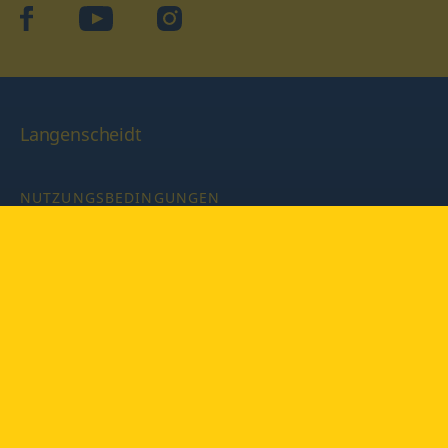
facebook
YouTube
Instagram
Langenscheidt
NUTZUNGSBEDINGUNGEN
DATENSCHUTZBESTIMMUNGEN
IMPRESSUM
PRIVATSPHÄRE-EINSTELLUNGEN
LATEINWÖRTERBUCH MIT CODE
Copyright © 2026 PONS Langenscheidt GmbH, Alle Rechte
vorbehalten.