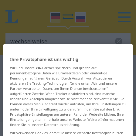
Ihre Privatsphäre ist uns wichtig
Deutsch-Russisch Wörterbuch
wechselweise
Wir und unsere
716
-Partner speichern und greifen auf
Deutsch-Russisch Übersetzung für
personenbezogene Daten wie Browserdaten oder eindeutige
Kennungen auf Ihrem Gerät zu. Durch Auswahl von Akzeptieren
"wechselweise"
aktivieren Sie Tracking-Technologien für die unter „Wir und unsere
Partner verarbeiten Daten, um Ihnen Dienste bereitzustellen“
aufgeführten Zwecke. Wenn Tracker deaktiviert sind, sind manche
Inhalte und Anzeigen möglicherweise nicht mehr so relevant für Sie. Sie
"wechselweise" Russisch
können dieses Menü jederzeit wieder aufrufen, um Ihre Einstellungen zu
ändern oder Ihre Einwilligung zu widerrufen, indem Sie auf den Link
Übersetzung
Privatsphäre-Einstellungen am unteren Rand der Webseite klicken. Ihre
Einstellungen gelten innerhalb unseres Website. Weitere Informationen
finden Sie in unserer Datenschutzerklärung.
„wechselweise“
: Adverb
Wir verwenden Cookies, damit Sie unsere Webseite bestmöglich nutzen