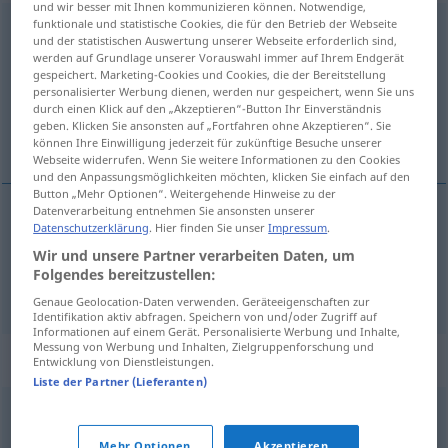
und wir besser mit Ihnen kommunizieren können. Notwendige,
funktionale und statistische Cookies, die für den Betrieb der Webseite
wechselweise
adv
und der statistischen Auswertung unserer Webseite erforderlich sind,
werden auf Grundlage unserer Vorauswahl immer auf Ihrem Endgerät
Übersicht aller Übersetzungen
gespeichert. Marketing-Cookies und Cookies, die der Bereitstellung
personalisierter Werbung dienen, werden nur gespeichert, wenn Sie uns
(Für mehr Details die Übersetzung anklicken/antippen)
durch einen Klick auf den „Akzeptieren“-Button Ihr Einverständnis
geben. Klicken Sie ansonsten auf „Fortfahren ohne Akzeptieren“. Sie
попеременно, взаимно, обоюдно
können Ihre Einwilligung jederzeit für zukünftige Besuche unserer
Webseite widerrufen. Wenn Sie weitere Informationen zu den Cookies
und den Anpassungsmöglichkeiten möchten, klicken Sie einfach auf den
Button „Mehr Optionen“. Weitergehende Hinweise zu der
Datenverarbeitung entnehmen Sie ansonsten unserer
Datenschutzerklärung
. Hier finden Sie unser
Impressum
.
попеременно
wechselweise
abwechselnd
Wir und unsere Partner verarbeiten Daten, um
Folgendes bereitzustellen:
взаимно, обоюдно
wechselweise
beiderseitig
Genaue Geolocation-Daten verwenden. Geräteeigenschaften zur
Identifikation aktiv abfragen. Speichern von und/oder Zugriff auf
Informationen auf einem Gerät. Personalisierte Werbung und Inhalte,
Messung von Werbung und Inhalten, Zielgruppenforschung und
Synonyme für "wechselweise"
Entwicklung von Dienstleistungen.
Liste der Partner (Lieferanten)
turnusmäßig
,
wechselnd
,
wechselhaft
,
abwechselnd
Mehr Optionen
Akzeptieren