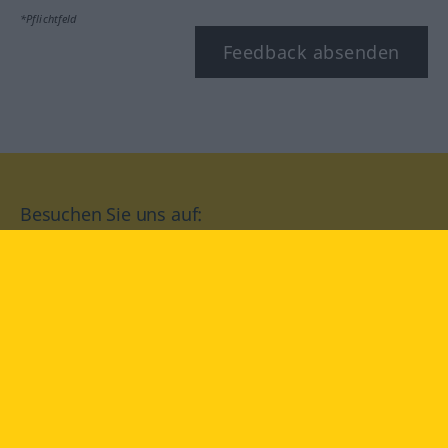
*Pflichtfeld
Feedback absenden
Besuchen Sie uns auf:
facebook
YouTube
Instagram
Langenscheidt
NUTZUNGSBEDINGUNGEN