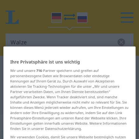
Ihre Privatsphäre ist uns wichtig
Deutsch-Russisch Wörterbuch
Walze
Wir und unsere
716
-Partner speichern und greifen auf
Deutsch-Russisch Übersetzung für
personenbezogene Daten wie Browserdaten oder eindeutige
Kennungen auf Ihrem Gerät zu. Durch Auswahl von Akzeptieren
"Walze"
aktivieren Sie Tracking-Technologien für die unter „Wir und unsere
Partner verarbeiten Daten, um Ihnen Dienste bereitzustellen“
aufgeführten Zwecke. Wenn Tracker deaktiviert sind, sind manche
Inhalte und Anzeigen möglicherweise nicht mehr so relevant für Sie. Sie
"Walze" Russisch Übersetzung
können dieses Menü jederzeit wieder aufrufen, um Ihre Einstellungen zu
ändern oder Ihre Einwilligung zu widerrufen, indem Sie auf den Link
Privatsphäre-Einstellungen am unteren Rand der Webseite klicken. Ihre
„Walze“
: feminin
Einstellungen gelten innerhalb unseres Website. Weitere Informationen
finden Sie in unserer Datenschutzerklärung.
Wir verwenden Cookies, damit Sie unsere Webseite bestmöglich nutzen
Walze
f
TECH