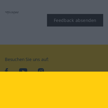
*Pflichtfeld
Feedback absenden
Besuchen Sie uns auf:
facebook
YouTube
Instagram
Langenscheidt