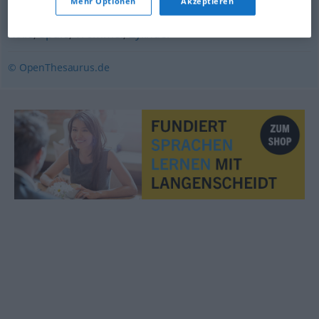
Mehr Optionen
Akzeptieren
Rolle
,
Spule
,
Trommel
,
Zylinder
© OpenThesaurus.de