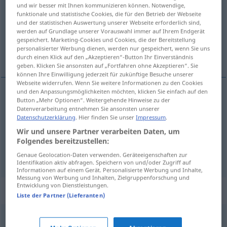
und wir besser mit Ihnen kommunizieren können. Notwendige,
funktionale und statistische Cookies, die für den Betrieb der Webseite
Übersicht aller Übersetzungen
und der statistischen Auswertung unserer Webseite erforderlich sind,
(Für mehr Details die Übersetzung anklicken/antippen)
werden auf Grundlage unserer Vorauswahl immer auf Ihrem Endgerät
gespeichert. Marketing-Cookies und Cookies, die der Bereitstellung
personalisierter Werbung dienen, werden nur gespeichert, wenn Sie uns
вал -у, валик, цилиндр, каток
durch einen Klick auf den „Akzeptieren“-Button Ihr Einverständnis
geben. Klicken Sie ansonsten auf „Fortfahren ohne Akzeptieren“. Sie
können Ihre Einwilligung jederzeit für zukünftige Besuche unserer
Webseite widerrufen. Wenn Sie weitere Informationen zu den Cookies
und den Anpassungsmöglichkeiten möchten, klicken Sie einfach auf den
Button „Mehr Optionen“. Weitergehende Hinweise zu der
вал
präpos
a.
-у,
валик
Walze
Datenverarbeitung entnehmen Sie ansonsten unserer
Datenschutzerklärung
. Hier finden Sie unser
Impressum
.
цилиндр
Walze
Form
Wir und unsere Partner verarbeiten Daten, um
Folgendes bereitzustellen:
каток
,
-ка
gen
Walze
Rolle, Straßenwalze
Genaue Geolocation-Daten verwenden. Geräteeigenschaften zur
Identifikation aktiv abfragen. Speichern von und/oder Zugriff auf
Informationen auf einem Gerät. Personalisierte Werbung und Inhalte,
Messung von Werbung und Inhalten, Zielgruppenforschung und
Entwicklung von Dienstleistungen.
Synonyme für "Walze"
Liste der Partner (Lieferanten)
Rad