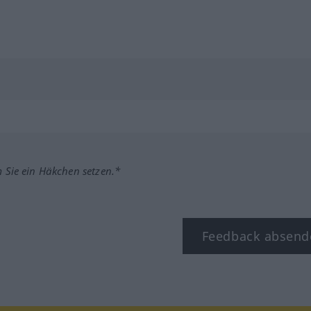
m Sie ein Häkchen setzen.*
Feedback absend