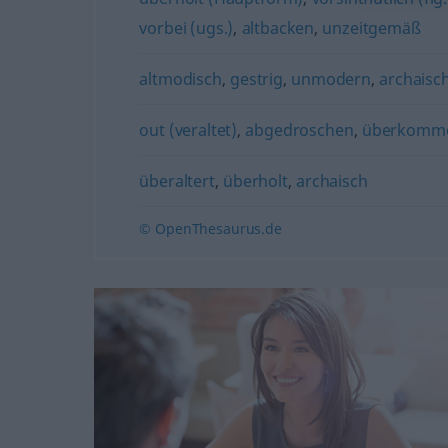
vorbei (ugs.)
,
altbacken
,
unzeitgemäß
altmodisch
,
gestrig
,
unmodern
,
archaisc
out (veraltet)
,
abgedroschen
,
überkomm
überaltert
,
überholt
,
archaisch
© OpenThesaurus.de