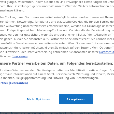
inwilligung zu widerrufen, indem Sie auf den Link Privatsphäre-Einstellungen am unt
cken. Ihre Einstellungen gelten innerhalb unseres Website. Weitere Informationen fin
enschutzerklärung.
en Cookies, damit Sie unsere Webseite bestmöglich nutzen und wir besser mit Ihnen
en können. Notwendige, funktionale und statistische Cookies, die für den Betrieb d
tippen)
ischen Auswertung unserer Webseite erforderlich sind, werden auf Grundlage unserer
hrem Endgerät gespeichert. Marketing-Cookies und Cookies, die der Bereitstellung per
nen, werden nur gespeichert, wenn Sie uns durch einen Klick auf den „Akzeptieren“-
nis geben. Klicken Sie ansonsten auf „Fortfahren ohne Akzeptieren“. Sie können Ihre 
ür zukünftige Besuche unserer Webseite widerrufen. Wenn Sie weitere Informationen 
assungsmöglichkeiten möchten, klicken Sie einfach auf den Button „Mehr Optionen“
de Hinweise zu der Datenverarbeitung entnehmen Sie ansonsten unserer
Datenschut
veraltet
 Sie unser
Impressum
.
unsere Partner verarbeiten Daten, um Folgendes bereitzustellen:
ocation-Daten verwenden. Geräteeigenschaften zur Identifikation aktiv abfragen. Sp
griff auf Informationen auf einem Gerät. Personalisierte Werbung und Inhalte, Mes
 Inhalten, Zielgruppenforschung und Entwicklung von Dienstleistungen.
artner (Lieferanten)
Mehr Optionen
Akzeptieren
)
,
out (ugs.)
,
unmodern
,
altmodisch
,
Geschichte (sein)
,