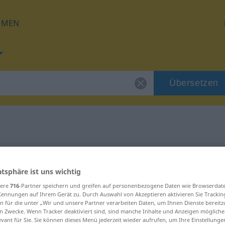
HMEN
Übersetzen
für "veraltet"
atsphäre ist uns wichtig
g
sere
716
-Partner speichern und greifen auf personenbezogene Daten wie Browserdat
Kennungen auf Ihrem Gerät zu. Durch Auswahl von Akzeptieren aktivieren Sie Trackin
n für die unter „Wir und unsere Partner verarbeiten Daten, um Ihnen Dienste bereitz
n Zwecke. Wenn Tracker deaktiviert sind, sind manche Inhalte und Anzeigen mögliche
evant für Sie. Sie können dieses Menü jederzeit wieder aufrufen, um Ihre Einstellung