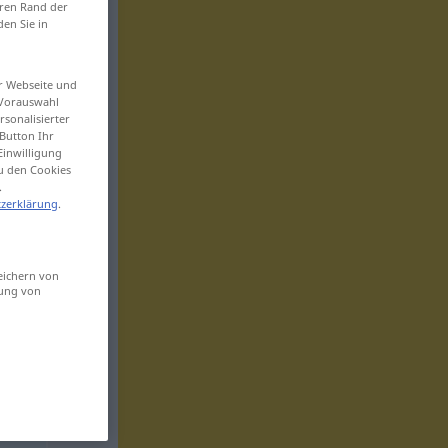
eren Rand der
den Sie in
er Webseite und
 Vorauswahl
sonalisierter
Button Ihr
Einwilligung
zu den Cookies
.
zerklärung
.
eichern von
sung von