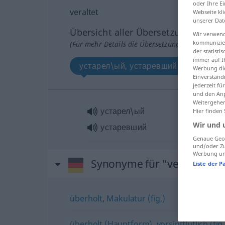
oder Ihre E
veraltet
Webseite kli
unserer Dat
Übersicht aller Übersetzungen
Wir verwend
kommunizier
(Für mehr Details die Übersetzung anklicken/an
der statist
immer auf I
устарел\ый, устаревший
Werbung die
Einverständ
jederzeit f
und den Anp
Weitergehen
устарел\ый
Hier finden
Wir und 
устаревший
Genaue Geol
und/oder Zu
Werbung und
Synonyme für "veraltet"
Liste der P
überholt
,
Makulatur (fig.)
überholt (Hauptform)
,
vorsintflutlich (fig.