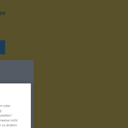
DE
en oder
g-
ustellen“
rweise nicht
en zu ändern