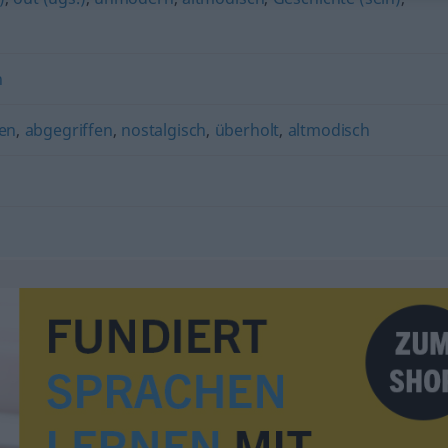
h
en
,
abgegriffen
,
nostalgisch
,
überholt
,
altmodisch