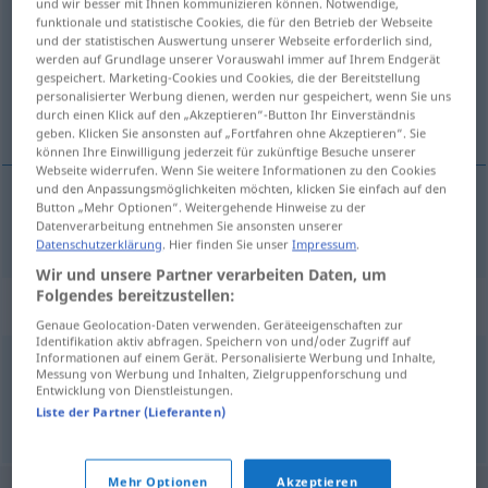
und wir besser mit Ihnen kommunizieren können. Notwendige,
funktionale und statistische Cookies, die für den Betrieb der Webseite
Übersicht aller Übersetzungen
und der statistischen Auswertung unserer Webseite erforderlich sind,
werden auf Grundlage unserer Vorauswahl immer auf Ihrem Endgerät
(Für mehr Details die Übersetzung anklicken/antippen)
gespeichert. Marketing-Cookies und Cookies, die der Bereitstellung
personalisierter Werbung dienen, werden nur gespeichert, wenn Sie uns
разврат
durch einen Klick auf den „Akzeptieren“-Button Ihr Einverständnis
geben. Klicken Sie ansonsten auf „Fortfahren ohne Akzeptieren“. Sie
können Ihre Einwilligung jederzeit für zukünftige Besuche unserer
Webseite widerrufen. Wenn Sie weitere Informationen zu den Cookies
und den Anpassungsmöglichkeiten möchten, klicken Sie einfach auf den
Button „Mehr Optionen“. Weitergehende Hinweise zu der
разврат
Unzucht
Datenverarbeitung entnehmen Sie ansonsten unserer
Datenschutzerklärung
. Hier finden Sie unser
Impressum
.
Wir und unsere Partner verarbeiten Daten, um
Folgendes bereitzustellen:
Synonyme für "Unzucht"
Genaue Geolocation-Daten verwenden. Geräteeigenschaften zur
Identifikation aktiv abfragen. Speichern von und/oder Zugriff auf
Informationen auf einem Gerät. Personalisierte Werbung und Inhalte,
Messung von Werbung und Inhalten, Zielgruppenforschung und
Geilheit
,
Lüsternheit
,
Wollust
,
Schamlosigkeit
,
Laster
Entwicklung von Dienstleistungen.
Liste der Partner (Lieferanten)
© OpenThesaurus.de
Mehr Optionen
Akzeptieren