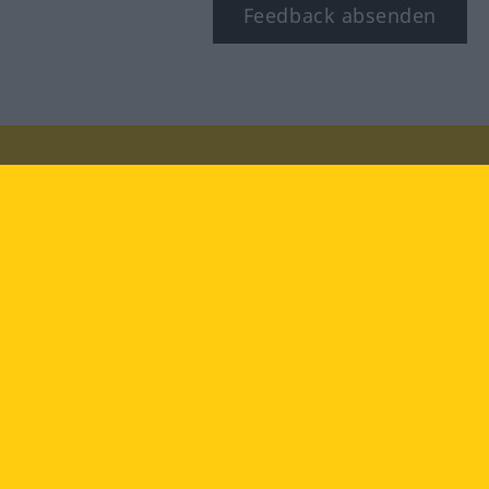
Feedback absenden
Besuchen Sie uns auf:
facebook
YouTube
Instagram
Langenscheidt
NUTZUNGSBEDINGUNGEN
DATENSCHUTZBESTIMMUNGEN