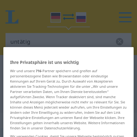
Ihre Privatsphäre ist uns wichtig
Deutsch-Russisch Wörterbuch
untätig
Wir und unsere
716
-Partner speichern und greifen auf
Deutsch-Russisch Übersetzung für
personenbezogene Daten wie Browserdaten oder eindeutige
Kennungen auf Ihrem Gerät zu. Durch Auswahl von Akzeptieren
"untätig"
aktivieren Sie Tracking-Technologien für die unter „Wir und unsere
Partner verarbeiten Daten, um Ihnen Dienste bereitzustellen“
aufgeführten Zwecke. Wenn Tracker deaktiviert sind, sind manche
"untätig" Russisch Übersetzung
Inhalte und Anzeigen möglicherweise nicht mehr so relevant für Sie. Sie
können dieses Menü jederzeit wieder aufrufen, um Ihre Einstellungen zu
ändern oder Ihre Einwilligung zu widerrufen, indem Sie auf den Link
Privatsphäre-Einstellungen am unteren Rand der Webseite klicken. Ihre
„untätig“
Einstellungen gelten innerhalb unseres Website. Weitere Informationen
finden Sie in unserer Datenschutzerklärung.
untätig
Wir verwenden Cookies, damit Sie unsere Webseite bestmöglich nutzen