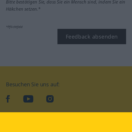
Bitte bestätigen Sie, dass Sie ein Mensch sind, indem Sie ein
Häkchen setzen.*
*Pflichtfeld
Feedback absenden
Besuchen Sie uns auf:
facebook
YouTube
Instagram