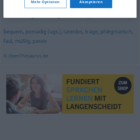
Mehr Optionen
Akzeptieren
unbeschäftigt
,
brachliegend
,
inaktiv
,
passiv
bequem
,
pomadig (ugs.)
,
tatenlos
,
träge
,
phlegmatisch
,
faul
,
müßig
,
passiv
© OpenThesaurus.de