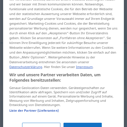
und wir besser mit Ihnen kommunizieren können. Notwendige,
funktionale und statistische Cookies, die für den Betrieb der Webseite
Übersicht aller Übersetzungen
und der statistischen Auswertung unserer Webseite erforderlich sind,
(Für mehr Details die Übersetzung anklicken/antippen)
werden auf Grundlage unserer Vorauswahl immer auf Ihrem Endgerät
gespeichert. Marketing-Cookies und Cookies, die der Bereitstellung
personalisierter Werbung dienen, werden nur gespeichert, wenn Sie uns
бездеятельный, праздный
durch einen Klick auf den „Akzeptieren“-Button Ihr Einverständnis
geben. Klicken Sie ansonsten auf „Fortfahren ohne Akzeptieren“. Sie
können Ihre Einwilligung jederzeit für zukünftige Besuche unserer
Webseite widerrufen. Wenn Sie weitere Informationen zu den Cookies
und den Anpassungsmöglichkeiten möchten, klicken Sie einfach auf den
Button „Mehr Optionen“. Weitergehende Hinweise zu der
бездеятельный
, -ен, -ьна
untätig
Datenverarbeitung entnehmen Sie ansonsten unserer
Datenschutzerklärung
. Hier finden Sie unser
Impressum
.
праздный
[zn]
, -ен
untätig
müßig
Wir und unsere Partner verarbeiten Daten, um
Folgendes bereitzustellen:
Genaue Geolocation-Daten verwenden. Geräteeigenschaften zur
Synonyme für "untätig"
Identifikation aktiv abfragen. Speichern von und/oder Zugriff auf
Informationen auf einem Gerät. Personalisierte Werbung und Inhalte,
Messung von Werbung und Inhalten, Zielgruppenforschung und
Entwicklung von Dienstleistungen.
Liste der Partner (Lieferanten)
müßig
passiv