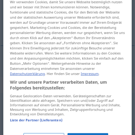
Wir verwenden Cookies, damit Sie unsere Webseite bestmöglich nutzen
und wir besser mit Ihnen kommunizieren können. Notwendige,
Übersicht aller Übersetzungen
funktionale und statistische Cookies, die für den Betrieb der Webseite
und der statistischen Auswertung unserer Webseite erforderlich sind,
(Für mehr Details die Übersetzung anklicken/antippen)
werden auf Grundlage unserer Vorauswahl immer auf Ihrem Endgerät
gespeichert. Marketing-Cookies und Cookies, die der Bereitstellung
вонюч\ий
personalisierter Werbung dienen, werden nur gespeichert, wenn Sie uns
durch einen Klick auf den „Akzeptieren“-Button Ihr Einverständnis
geben. Klicken Sie ansonsten auf „Fortfahren ohne Akzeptieren“. Sie
können Ihre Einwilligung jederzeit für zukünftige Besuche unserer
Webseite widerrufen. Wenn Sie weitere Informationen zu den Cookies
und den Anpassungsmöglichkeiten möchten, klicken Sie einfach auf den
вонюч\ий
stinkend
Button „Mehr Optionen“. Weitergehende Hinweise zu der
Datenverarbeitung entnehmen Sie ansonsten unserer
Datenschutzerklärung
. Hier finden Sie unser
Impressum
.
Wir und unsere Partner verarbeiten Daten, um
„stinkend“
: Adverb
Folgendes bereitzustellen:
Genaue Geolocation-Daten verwenden. Geräteeigenschaften zur
stinkend
Identifikation aktiv abfragen. Speichern von und/oder Zugriff auf
adv
Informationen auf einem Gerät. Personalisierte Werbung und Inhalte,
Messung von Werbung und Inhalten, Zielgruppenforschung und
Übersicht aller Übersetzungen
Entwicklung von Dienstleistungen.
(Für mehr Details die Übersetzung anklicken/antippen)
Liste der Partner (Lieferanten)
быть закоренелым лентяем