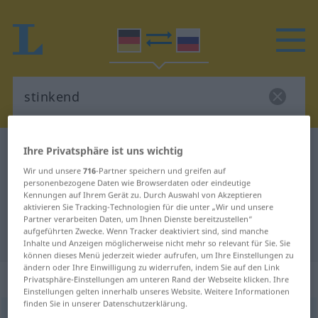
Deutsch-Russisch Wörterbuch
stinkend
Ihre Privatsphäre ist uns wichtig
Deutsch-Russisch Übersetzung für
Wir und unsere
716
-Partner speichern und greifen auf
personenbezogene Daten wie Browserdaten oder eindeutige
"stinkend"
Kennungen auf Ihrem Gerät zu. Durch Auswahl von Akzeptieren
aktivieren Sie Tracking-Technologien für die unter „Wir und unsere
Partner verarbeiten Daten, um Ihnen Dienste bereitzustellen“
aufgeführten Zwecke. Wenn Tracker deaktiviert sind, sind manche
"stinkend" Russisch Übersetzung
Inhalte und Anzeigen möglicherweise nicht mehr so relevant für Sie. Sie
können dieses Menü jederzeit wieder aufrufen, um Ihre Einstellungen zu
ändern oder Ihre Einwilligung zu widerrufen, indem Sie auf den Link
„stinkend“
: Adjektiv
Privatsphäre-Einstellungen am unteren Rand der Webseite klicken. Ihre
Einstellungen gelten innerhalb unseres Website. Weitere Informationen
finden Sie in unserer Datenschutzerklärung.
stinkend
adj