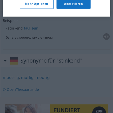
Mehr Optionen
Akzeptieren
Beispiele
stinkend
faul
sein
быть закоренелым лентяем
Synonyme für "stinkend"
moderig
,
muffig
,
modrig
© OpenThesaurus.de