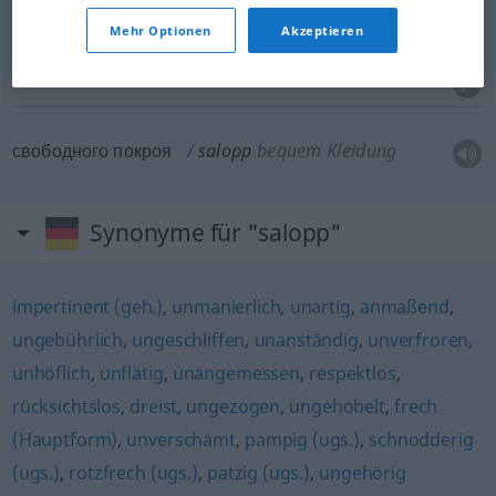
Mehr Optionen
Akzeptieren
развязный
, -ен
salopp
Benehmen
свободного покроя
salopp
bequem Kleidung
Synonyme für "salopp"
impertinent (geh.)
,
unmanierlich
,
unartig
,
anmaßend
,
ungebührlich
,
ungeschliffen
,
unanständig
,
unverfroren
,
unhöflich
,
unflätig
,
unangemessen
,
respektlos
,
rücksichtslos
,
dreist
,
ungezogen
,
ungehobelt
,
frech
(Hauptform)
,
unverschämt
,
pampig (ugs.)
,
schnodderig
(ugs.)
,
rotzfrech (ugs.)
,
patzig (ugs.)
,
ungehörig