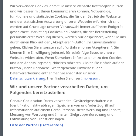
Wir verwenden Cookies, damit Sie unsere Webseite bestmöglich nutzen
Übersicht aller Übersetzungen
und wir besser mit Ihnen kommunizieren können. Notwendige,
funktionale und statistische Cookies, die für den Betrieb der Webseite
(Für mehr Details die Übersetzung anklicken/antippen)
und der statistischen Auswertung unserer Webseite erforderlich sind,
werden auf Grundlage unserer Vorauswahl immer auf Ihrem Endgerät
фамильярный, фамильярно-разговорный
gespeichert. Marketing-Cookies und Cookies, die der Bereitstellung
personalisierter Werbung dienen, werden nur gespeichert, wenn Sie uns
durch einen Klick auf den „Akzeptieren“-Button Ihr Einverständnis
geben. Klicken Sie ansonsten auf „Fortfahren ohne Akzeptieren“. Sie
фамильярный, развязный
können Ihre Einwilligung jederzeit für zukünftige Besuche unserer
Webseite widerrufen. Wenn Sie weitere Informationen zu den Cookies
und den Anpassungsmöglichkeiten möchten, klicken Sie einfach auf den
свободного покроя
Button „Mehr Optionen“. Weitergehende Hinweise zu der
Datenverarbeitung entnehmen Sie ansonsten unserer
Datenschutzerklärung
. Hier finden Sie unser
Impressum
.
Wir und unsere Partner verarbeiten Daten, um
Folgendes bereitzustellen:
фамильярный
salopp
Genaue Geolocation-Daten verwenden. Geräteeigenschaften zur
Identifikation aktiv abfragen. Speichern von und/oder Zugriff auf
фамильярно-разговорный
salopp
Informationen auf einem Gerät. Personalisierte Werbung und Inhalte,
Messung von Werbung und Inhalten, Zielgruppenforschung und
Entwicklung von Dienstleistungen.
Liste der Partner (Lieferanten)
фамильярный
salopp
Benehmen