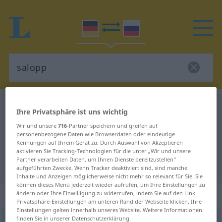
Deutsch-Russisch Wörterbuch
salopp
Ihre Privatsphäre ist uns wichtig
Deutsch-Russisch Übersetzung für
Wir und unsere
716
-Partner speichern und greifen auf
"salopp"
personenbezogene Daten wie Browserdaten oder eindeutige
Kennungen auf Ihrem Gerät zu. Durch Auswahl von Akzeptieren
aktivieren Sie Tracking-Technologien für die unter „Wir und unsere
Partner verarbeiten Daten, um Ihnen Dienste bereitzustellen“
"salopp" Russisch Übersetzung
aufgeführten Zwecke. Wenn Tracker deaktiviert sind, sind manche
Inhalte und Anzeigen möglicherweise nicht mehr so relevant für Sie. Sie
können dieses Menü jederzeit wieder aufrufen, um Ihre Einstellungen zu
„salopp“
ändern oder Ihre Einwilligung zu widerrufen, indem Sie auf den Link
Privatsphäre-Einstellungen am unteren Rand der Webseite klicken. Ihre
Einstellungen gelten innerhalb unseres Website. Weitere Informationen
finden Sie in unserer Datenschutzerklärung.
salopp