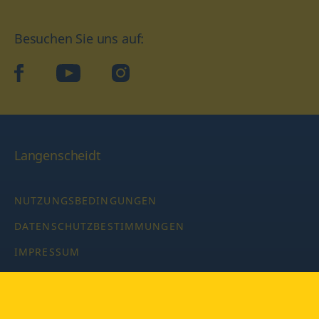
Besuchen Sie uns auf:
facebook
YouTube
Instagram
Langenscheidt
NUTZUNGSBEDINGUNGEN
DATENSCHUTZBESTIMMUNGEN
IMPRESSUM
PRIVATSPHÄRE-EINSTELLUNGEN
LATEINWÖRTERBUCH MIT CODE