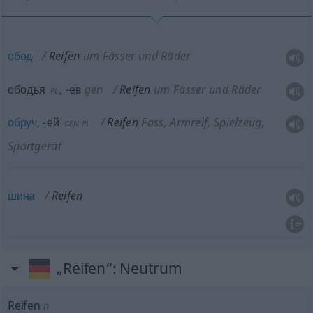
обод
Reifen
um Fässer und Räder
ободья
,
-ев
gen
Reifen
um Fässer und Räder
PL
обруч
,
-ей
Reifen
Fass, Armreif, Spielzeug,
GEN
PL
Sportgerät
шина
Reifen
„Reifen“
: Neutrum
Reifen
n