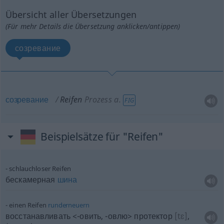
Übersicht aller Übersetzungen
(Für mehr Details die Übersetzung anklicken/antippen)
созревание
созревание
Reifen
Prozess
a.
FIG
Beispielsätze für "Reifen"
schlauchloser Reifen
бескамерная
шина
einen Reifen
runderneuern
восстанавливать <-овить, -овлю> протектор
[tɛ]
,