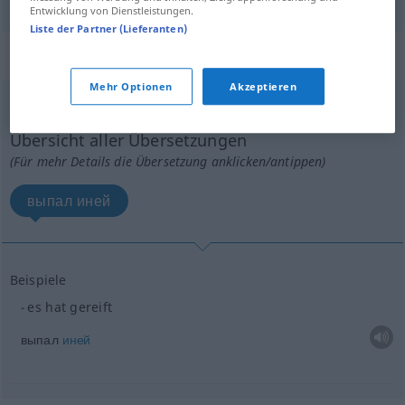
Entwicklung von Dienstleistungen.
Liste der Partner (Lieferanten)
„reifen“
Mehr Optionen
Akzeptieren
reifen
<
unpers
>
Übersicht aller Übersetzungen
(Für mehr Details die Übersetzung anklicken/antippen)
выпал иней
Beispiele
es hat gereift
выпал
иней