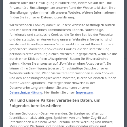
ändern oder Ihre Einwilligung zu widerrufen, indem Sie auf den Link
Privatsphäre-Einstellungen am unteren Rand der Webseite klicken. Ihre
Übersicht aller Übersetzungen
Einstellungen gelten innerhalb unseres Website. Weitere Informationen
(Für mehr Details die Übersetzung anklicken/antippen)
finden Sie in unserer Datenschutzerklärung.
Wir verwenden Cookies, damit Sie unsere Webseite bestmöglich nutzen
спеть, поспевать <-спеть >, созревать <-зреть >
und wir besser mit Ihnen kommunizieren können. Notwendige,
funktionale und statistische Cookies, die für den Betrieb der Webseite
und der statistischen Auswertung unserer Webseite erforderlich sind,
werden auf Grundlage unserer Vorauswahl immer auf Ihrem Endgerät
зреть <созреть > созревать <-зреть >
gespeichert. Marketing-Cookies und Cookies, die der Bereitstellung
personalisierter Werbung dienen, werden nur gespeichert, wenn Sie uns
durch einen Klick auf den „Akzeptieren“-Button Ihr Einverständnis
geben. Klicken Sie ansonsten auf „Fortfahren ohne Akzeptieren“. Sie
können Ihre Einwilligung jederzeit für zukünftige Besuche unserer
Webseite widerrufen. Wenn Sie weitere Informationen zu den Cookies
спеть
reifen
und den Anpassungsmöglichkeiten möchten, klicken Sie einfach auf den
Button „Mehr Optionen“. Weitergehende Hinweise zu der
поспевать
<-спеть >
reifen
Datenverarbeitung entnehmen Sie ansonsten unserer
Datenschutzerklärung
. Hier finden Sie unser
Impressum
.
Wir und unsere Partner verarbeiten Daten, um
созревать
<-зреть >
reifen
Folgendes bereitzustellen:
Genaue Geolocation-Daten verwenden. Geräteeigenschaften zur
зреть
<созреть >
созревать
<-зреть >
reifen
FIG
Identifikation aktiv abfragen. Speichern von und/oder Zugriff auf
Informationen auf einem Gerät. Personalisierte Werbung und Inhalte,
Messung von Werbung und Inhalten, Zielgruppenforschung und