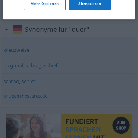
kreuz
und quer
Mehr Optionen
Akzeptieren
вперемешку
Synonyme für "quer"
kreuzweise
diagonal
,
schräg
,
schief
schräg
,
schief
© OpenThesaurus.de