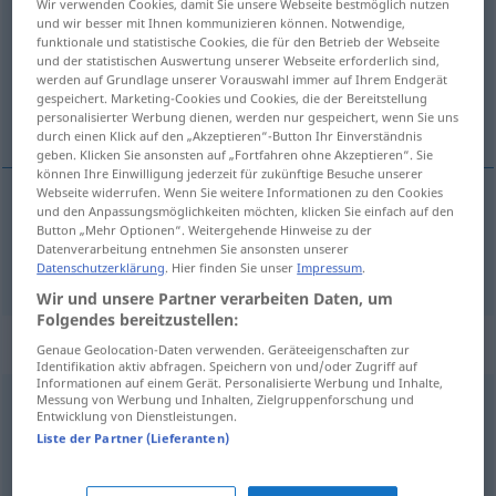
Wir verwenden Cookies, damit Sie unsere Webseite bestmöglich nutzen
und wir besser mit Ihnen kommunizieren können. Notwendige,
Übersicht aller Übersetzungen
funktionale und statistische Cookies, die für den Betrieb der Webseite
und der statistischen Auswertung unserer Webseite erforderlich sind,
(Für mehr Details die Übersetzung anklicken/antippen)
werden auf Grundlage unserer Vorauswahl immer auf Ihrem Endgerät
gespeichert. Marketing-Cookies und Cookies, die der Bereitstellung
поперe.к
personalisierter Werbung dienen, werden nur gespeichert, wenn Sie uns
durch einen Klick auf den „Akzeptieren“-Button Ihr Einverständnis
geben. Klicken Sie ansonsten auf „Fortfahren ohne Akzeptieren“. Sie
können Ihre Einwilligung jederzeit für zukünftige Besuche unserer
Webseite widerrufen. Wenn Sie weitere Informationen zu den Cookies
und den Anpassungsmöglichkeiten möchten, klicken Sie einfach auf den
поперёк
quer
Button „Mehr Optionen“. Weitergehende Hinweise zu der
Datenverarbeitung entnehmen Sie ansonsten unserer
Datenschutzerklärung
. Hier finden Sie unser
Impressum
.
Wir und unsere Partner verarbeiten Daten, um
Folgendes bereitzustellen:
Beispielsätze für "quer"
Genaue Geolocation-Daten verwenden. Geräteeigenschaften zur
Identifikation aktiv abfragen. Speichern von und/oder Zugriff auf
Informationen auf einem Gerät. Personalisierte Werbung und Inhalte,
Messung von Werbung und Inhalten, Zielgruppenforschung und
kreuz
und quer
Entwicklung von Dienstleistungen.
вдоль
и
поперёк
Liste der Partner (Lieferanten)