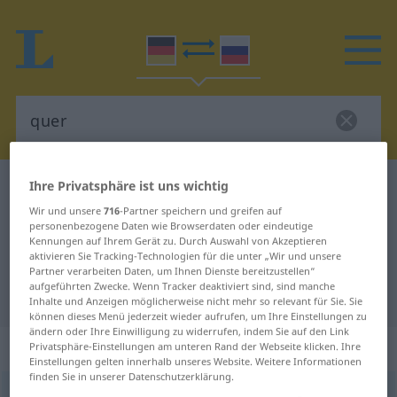
Ihre Privatsphäre ist uns wichtig
Deutsch-Russisch Wörterbuch
quer
Deutsch-Russisch Übersetzung für
Wir und unsere
716
-Partner speichern und greifen auf
personenbezogene Daten wie Browserdaten oder eindeutige
"quer"
Kennungen auf Ihrem Gerät zu. Durch Auswahl von Akzeptieren
aktivieren Sie Tracking-Technologien für die unter „Wir und unsere
Partner verarbeiten Daten, um Ihnen Dienste bereitzustellen“
aufgeführten Zwecke. Wenn Tracker deaktiviert sind, sind manche
"quer" Russisch Übersetzung
Inhalte und Anzeigen möglicherweise nicht mehr so relevant für Sie. Sie
können dieses Menü jederzeit wieder aufrufen, um Ihre Einstellungen zu
ändern oder Ihre Einwilligung zu widerrufen, indem Sie auf den Link
„quer“
: Adverb
Privatsphäre-Einstellungen am unteren Rand der Webseite klicken. Ihre
Einstellungen gelten innerhalb unseres Website. Weitere Informationen
finden Sie in unserer Datenschutzerklärung.
quer
adv