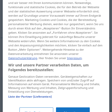
und wir besser mit Ihnen kommunizieren können. Notwendige,
funktionale und statistische Cookies, die für den Betrieb der Webseite
Übersicht aller Übersetzungen
und der statistischen Auswertung unserer Webseite erforderlich sind,
(Für mehr Details die Übersetzung anklicken/antippen)
werden auf Grundlage unserer Vorauswahl immer auf Ihrem Endgerät
gespeichert. Marketing-Cookies und Cookies, die der Bereitstellung
personalisierter Werbung dienen, werden nur gespeichert, wenn Sie uns
провинциальный
durch einen Klick auf den „Akzeptieren“-Button Ihr Einverständnis
geben. Klicken Sie ansonsten auf „Fortfahren ohne Akzeptieren“. Sie
können Ihre Einwilligung jederzeit für zukünftige Besuche unserer
Webseite widerrufen. Wenn Sie weitere Informationen zu den Cookies
und den Anpassungsmöglichkeiten möchten, klicken Sie einfach auf den
Button „Mehr Optionen“. Weitergehende Hinweise zu der
провинциальный
, -ен, -ьна
provinziell
Datenverarbeitung entnehmen Sie ansonsten unserer
Datenschutzerklärung
. Hier finden Sie unser
Impressum
.
Wir und unsere Partner verarbeiten Daten, um
Synonyme für "provinziell"
Folgendes bereitzustellen:
Genaue Geolocation-Daten verwenden. Geräteeigenschaften zur
Identifikation aktiv abfragen. Speichern von und/oder Zugriff auf
Informationen auf einem Gerät. Personalisierte Werbung und Inhalte,
bieder
,
spießig (Hauptform)
,
engstirnig
,
kleinbürgerlich
,
Messung von Werbung und Inhalten, Zielgruppenforschung und
Entwicklung von Dienstleistungen.
philisterhaft
,
spießbürgerlich
,
borniert
Liste der Partner (Lieferanten)
überholt
,
rückständig
,
altmodisch
,
verschlafen
,
muffig
,