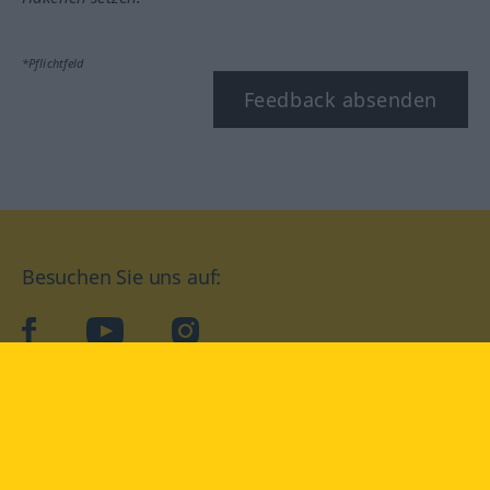
*Pflichtfeld
Feedback absenden
Besuchen Sie uns auf:
facebook
YouTube
Instagram
Langenscheidt