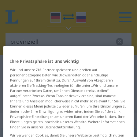
Ihre Privatsphäre ist uns wichtig
Deutsch-Russisch Wörterbuch
provinziell
Wir und unsere
716
-Partner speichern und greifen auf
Deutsch-Russisch Übersetzung für
personenbezogene Daten wie Browserdaten oder eindeutige
Kennungen auf Ihrem Gerät zu. Durch Auswahl von Akzeptieren
"provinziell"
aktivieren Sie Tracking-Technologien für die unter „Wir und unsere
Partner verarbeiten Daten, um Ihnen Dienste bereitzustellen“
aufgeführten Zwecke. Wenn Tracker deaktiviert sind, sind manche
"provinziell" Russisch Übersetzung
Inhalte und Anzeigen möglicherweise nicht mehr so relevant für Sie. Sie
können dieses Menü jederzeit wieder aufrufen, um Ihre Einstellungen zu
ändern oder Ihre Einwilligung zu widerrufen, indem Sie auf den Link
Privatsphäre-Einstellungen am unteren Rand der Webseite klicken. Ihre
„provinziell“
Einstellungen gelten innerhalb unseres Website. Weitere Informationen
finden Sie in unserer Datenschutzerklärung.
Wir verwenden Cookies, damit Sie unsere Webseite bestmöglich nutzen
provinziell