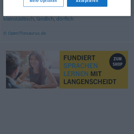
Mehr Optionen
Akzeptieren
zurückgeblieben
kleinstädtisch
,
ländlich
,
dörflich
© OpenThesaurus.de