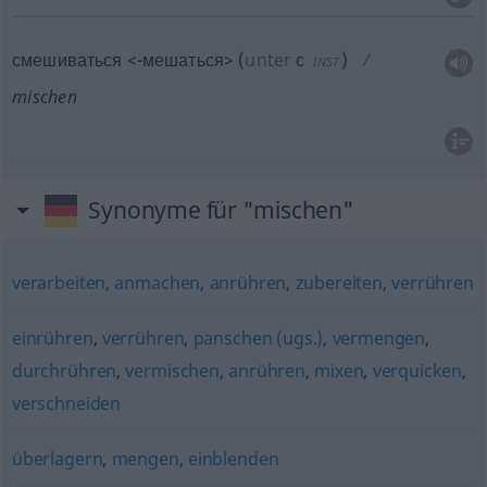
смешиваться <-мешаться>
(
unter
с
)
INST
mischen
Synonyme für "mischen"
verarbeiten
,
anmachen
,
anrühren
,
zubereiten
,
verrühren
einrühren
,
verrühren
,
panschen (ugs.)
,
vermengen
,
durchrühren
,
vermischen
,
anrühren
,
mixen
,
verquicken
,
verschneiden
überlagern
,
mengen
,
einblenden