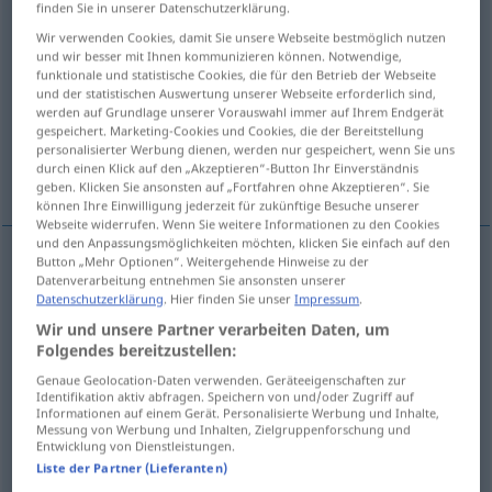
finden Sie in unserer Datenschutzerklärung.
Übersicht aller Übersetzungen
Wir verwenden Cookies, damit Sie unsere Webseite bestmöglich nutzen
und wir besser mit Ihnen kommunizieren können. Notwendige,
(Für mehr Details die Übersetzung anklicken/antippen)
funktionale und statistische Cookies, die für den Betrieb der Webseite
und der statistischen Auswertung unserer Webseite erforderlich sind,
мешать, смешивать <-мешать >
werden auf Grundlage unserer Vorauswahl immer auf Ihrem Endgerät
gespeichert. Marketing-Cookies und Cookies, die der Bereitstellung
personalisierter Werbung dienen, werden nur gespeichert, wenn Sie uns
durch einen Klick auf den „Akzeptieren“-Button Ihr Einverständnis
тасовать <с-, пере->
geben. Klicken Sie ansonsten auf „Fortfahren ohne Akzeptieren“. Sie
können Ihre Einwilligung jederzeit für zukünftige Besuche unserer
Webseite widerrufen. Wenn Sie weitere Informationen zu den Cookies
und den Anpassungsmöglichkeiten möchten, klicken Sie einfach auf den
Button „Mehr Optionen“. Weitergehende Hinweise zu der
Datenverarbeitung entnehmen Sie ansonsten unserer
мешать
mischen
Datenschutzerklärung
. Hier finden Sie unser
Impressum
.
Wir und unsere Partner verarbeiten Daten, um
смешивать <-мешать >
mischen
Folgendes bereitzustellen:
Genaue Geolocation-Daten verwenden. Geräteeigenschaften zur
Identifikation aktiv abfragen. Speichern von und/oder Zugriff auf
Informationen auf einem Gerät. Personalisierte Werbung und Inhalte,
Messung von Werbung und Inhalten, Zielgruppenforschung und
Entwicklung von Dienstleistungen.
тасовать
<с-, пере->
mischen
Spielkarten
Liste der Partner (Lieferanten)