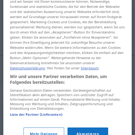
und wir besser mit Ihnen kommunizieren können. Notwendige,
funktionale und statistische Cookies, die für den Betrieb der Webseite
Lehrveranstaltung
f
und der statistischen Auswertung unserer Webseite erforderlich sind,
werden auf Grundlage unserer Vorauswahl immer auf Ihrem Endgerät
Übersicht aller Übersetzungen
gespeichert. Marketing-Cookies und Cookies, die der Bereitstellung
personalisierter Werbung dienen, werden nur gespeichert, wenn Sie uns
(Für mehr Details die Übersetzung anklicken/antippen)
durch einen Klick auf den „Akzeptieren“-Button Ihr Einverständnis
geben. Klicken Sie ansonsten auf „Fortfahren ohne Akzeptieren“. Sie
учебное занятие
können Ihre Einwilligung jederzeit für zukünftige Besuche unserer
Webseite widerrufen. Wenn Sie weitere Informationen zu den Cookies
und den Anpassungsmöglichkeiten möchten, klicken Sie einfach auf den
Button „Mehr Optionen“. Weitergehende Hinweise zu der
Datenverarbeitung entnehmen Sie ansonsten unserer
Datenschutzerklärung
. Hier finden Sie unser
Impressum
.
учебное
занятие
Lehrveranstaltung
Wir und unsere Partner verarbeiten Daten, um
Folgendes bereitzustellen:
Genaue Geolocation-Daten verwenden. Geräteeigenschaften zur
Synonyme für "Lehrveranstaltung"
Identifikation aktiv abfragen. Speichern von und/oder Zugriff auf
Informationen auf einem Gerät. Personalisierte Werbung und Inhalte,
Messung von Werbung und Inhalten, Zielgruppenforschung und
Entwicklung von Dienstleistungen.
Vorlesung
Liste der Partner (Lieferanten)
© OpenThesaurus.de
Mehr Optionen
Akzeptieren