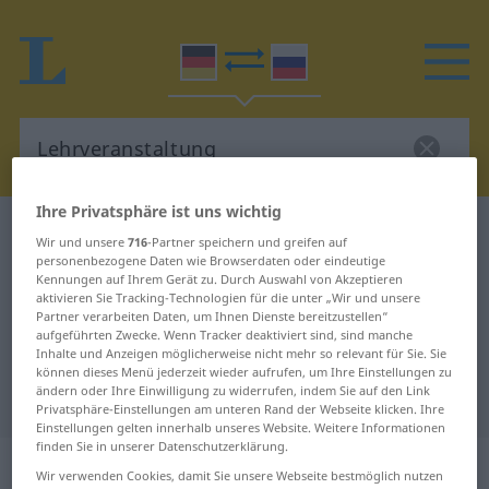
Ihre Privatsphäre ist uns wichtig
Deutsch-Russisch Wörterbuch
Lehrveranstaltung
Wir und unsere
716
-Partner speichern und greifen auf
Deutsch-Russisch Übersetzung für
personenbezogene Daten wie Browserdaten oder eindeutige
Kennungen auf Ihrem Gerät zu. Durch Auswahl von Akzeptieren
"Lehrveranstaltung"
aktivieren Sie Tracking-Technologien für die unter „Wir und unsere
Partner verarbeiten Daten, um Ihnen Dienste bereitzustellen“
aufgeführten Zwecke. Wenn Tracker deaktiviert sind, sind manche
Inhalte und Anzeigen möglicherweise nicht mehr so relevant für Sie. Sie
"Lehrveranstaltung" Russisch
können dieses Menü jederzeit wieder aufrufen, um Ihre Einstellungen zu
ändern oder Ihre Einwilligung zu widerrufen, indem Sie auf den Link
Übersetzung
Privatsphäre-Einstellungen am unteren Rand der Webseite klicken. Ihre
Einstellungen gelten innerhalb unseres Website. Weitere Informationen
finden Sie in unserer Datenschutzerklärung.
„Lehrveranstaltung“
: feminin
Wir verwenden Cookies, damit Sie unsere Webseite bestmöglich nutzen