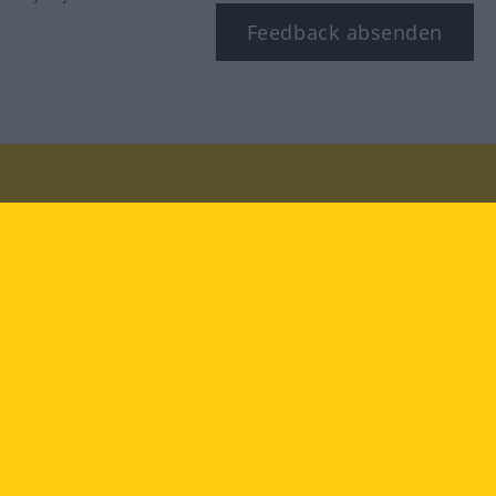
Feedback absenden
Besuchen Sie uns auf:
facebook
YouTube
Instagram
Langenscheidt
NUTZUNGSBEDINGUNGEN