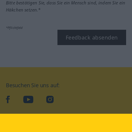
Bitte bestätigen Sie, dass Sie ein Mensch sind, indem Sie ein
Häkchen setzen.*
*Pflichtfeld
Feedback absenden
Besuchen Sie uns auf:
facebook
YouTube
Instagram