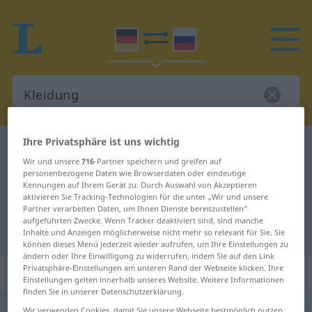
Ihre Privatsphäre ist uns wichtig
Deutsch-Russisch Wörterbuch
Kleidung
Wir und unsere
716
-Partner speichern und greifen auf
Deutsch-Russisch Übersetzung für
personenbezogene Daten wie Browserdaten oder eindeutige
Kennungen auf Ihrem Gerät zu. Durch Auswahl von Akzeptieren
"Kleidung"
aktivieren Sie Tracking-Technologien für die unter „Wir und unsere
Partner verarbeiten Daten, um Ihnen Dienste bereitzustellen“
aufgeführten Zwecke. Wenn Tracker deaktiviert sind, sind manche
"Kleidung" Russisch Übersetzung
Inhalte und Anzeigen möglicherweise nicht mehr so relevant für Sie. Sie
können dieses Menü jederzeit wieder aufrufen, um Ihre Einstellungen zu
ändern oder Ihre Einwilligung zu widerrufen, indem Sie auf den Link
Privatsphäre-Einstellungen am unteren Rand der Webseite klicken. Ihre
„Kleidung“
: feminin
Einstellungen gelten innerhalb unseres Website. Weitere Informationen
finden Sie in unserer Datenschutzerklärung.
Kleidung
f
Wir verwenden Cookies, damit Sie unsere Webseite bestmöglich nutzen