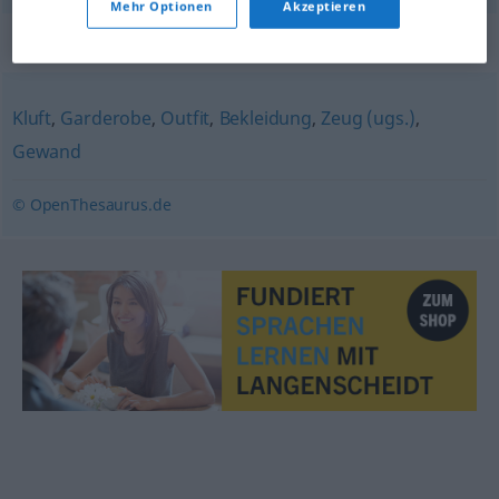
Mehr Optionen
Akzeptieren
Synonyme für "Kleidung"
Kluft
,
Garderobe
,
Outfit
,
Bekleidung
,
Zeug (ugs.)
,
Gewand
© OpenThesaurus.de