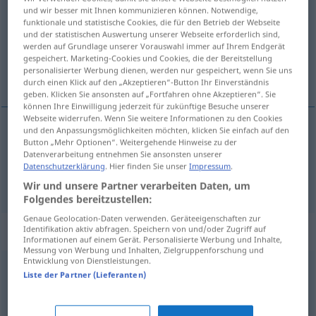
und wir besser mit Ihnen kommunizieren können. Notwendige,
funktionale und statistische Cookies, die für den Betrieb der Webseite
Übersicht aller Übersetzungen
und der statistischen Auswertung unserer Webseite erforderlich sind,
(Für mehr Details die Übersetzung anklicken/antippen)
werden auf Grundlage unserer Vorauswahl immer auf Ihrem Endgerät
gespeichert. Marketing-Cookies und Cookies, die der Bereitstellung
personalisierter Werbung dienen, werden nur gespeichert, wenn Sie uns
одежда, платье
durch einen Klick auf den „Akzeptieren“-Button Ihr Einverständnis
geben. Klicken Sie ansonsten auf „Fortfahren ohne Akzeptieren“. Sie
können Ihre Einwilligung jederzeit für zukünftige Besuche unserer
Webseite widerrufen. Wenn Sie weitere Informationen zu den Cookies
und den Anpassungsmöglichkeiten möchten, klicken Sie einfach auf den
Button „Mehr Optionen“. Weitergehende Hinweise zu der
одежда
Kleidung
Datenverarbeitung entnehmen Sie ansonsten unserer
Datenschutzerklärung
. Hier finden Sie unser
Impressum
.
платье
,
-ьев
Kleidung
Oberbekleidung a
GEN
PL
Wir und unsere Partner verarbeiten Daten, um
Folgendes bereitzustellen:
Genaue Geolocation-Daten verwenden. Geräteeigenschaften zur
Beispielsätze für "Kleidung"
Identifikation aktiv abfragen. Speichern von und/oder Zugriff auf
Informationen auf einem Gerät. Personalisierte Werbung und Inhalte,
Messung von Werbung und Inhalten, Zielgruppenforschung und
Entwicklung von Dienstleistungen.
Liste der Partner (Lieferanten)
sportliche Kleidung
одежда
спортивного покроя