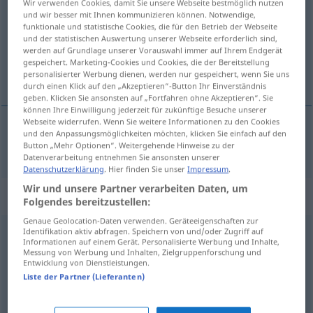
Wir verwenden Cookies, damit Sie unsere Webseite bestmöglich nutzen
und wir besser mit Ihnen kommunizieren können. Notwendige,
Übersicht aller Übersetzungen
funktionale und statistische Cookies, die für den Betrieb der Webseite
und der statistischen Auswertung unserer Webseite erforderlich sind,
(Für mehr Details die Übersetzung anklicken/antippen)
werden auf Grundlage unserer Vorauswahl immer auf Ihrem Endgerät
gespeichert. Marketing-Cookies und Cookies, die der Bereitstellung
олень
personalisierter Werbung dienen, werden nur gespeichert, wenn Sie uns
durch einen Klick auf den „Akzeptieren“-Button Ihr Einverständnis
geben. Klicken Sie ansonsten auf „Fortfahren ohne Akzeptieren“. Sie
können Ihre Einwilligung jederzeit für zukünftige Besuche unserer
Webseite widerrufen. Wenn Sie weitere Informationen zu den Cookies
und den Anpassungsmöglichkeiten möchten, klicken Sie einfach auf den
олень
Hirsch
Button „Mehr Optionen“. Weitergehende Hinweise zu der
Datenverarbeitung entnehmen Sie ansonsten unserer
Datenschutzerklärung
. Hier finden Sie unser
Impressum
.
Wir und unsere Partner verarbeiten Daten, um
Beispielsätze für "Hirsch"
Folgendes bereitzustellen:
Genaue Geolocation-Daten verwenden. Geräteeigenschaften zur
Identifikation aktiv abfragen. Speichern von und/oder Zugriff auf
einen Hirsch
jagen
Informationen auf einem Gerät. Personalisierte Werbung und Inhalte,
Messung von Werbung und Inhalten, Zielgruppenforschung und
охотиться
,
-чусь на оленя
od
за оленем
Entwicklung von Dienstleistungen.
Liste der Partner (Lieferanten)
ein kapitaler Hirsch
крупный
олень