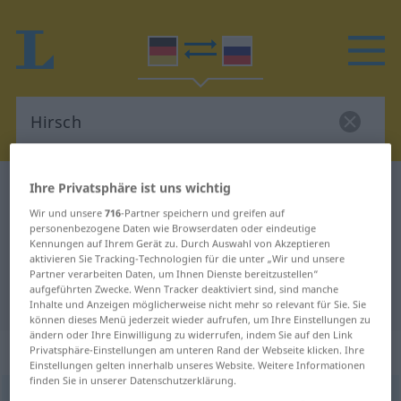
Ihre Privatsphäre ist uns wichtig
Deutsch-Russisch Wörterbuch
Hirsch
Wir und unsere
716
-Partner speichern und greifen auf
Deutsch-Russisch Übersetzung für
personenbezogene Daten wie Browserdaten oder eindeutige
"Hirsch"
Kennungen auf Ihrem Gerät zu. Durch Auswahl von Akzeptieren
aktivieren Sie Tracking-Technologien für die unter „Wir und unsere
Partner verarbeiten Daten, um Ihnen Dienste bereitzustellen“
aufgeführten Zwecke. Wenn Tracker deaktiviert sind, sind manche
"Hirsch" Russisch Übersetzung
Inhalte und Anzeigen möglicherweise nicht mehr so relevant für Sie. Sie
können dieses Menü jederzeit wieder aufrufen, um Ihre Einstellungen zu
ändern oder Ihre Einwilligung zu widerrufen, indem Sie auf den Link
„Hirsch“
: maskulin
Privatsphäre-Einstellungen am unteren Rand der Webseite klicken. Ihre
Einstellungen gelten innerhalb unseres Website. Weitere Informationen
finden Sie in unserer Datenschutzerklärung.
Hirsch
m