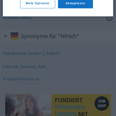
Mehr Optionen
Akzeptieren
ein
geringer
Hirsch
JAGD
молодой
олень
Synonyme für "Hirsch"
Eisenbahner (österr.)
,
Eisbein
Fahrrad
,
Zweirad
,
Rad
© OpenThesaurus.de