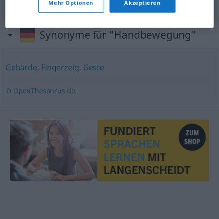
Mehr Optionen
Akzeptieren
Synonyme für "Handbewegung"
Gebärde
,
Fingerzeig
,
Geste
© OpenThesaurus.de