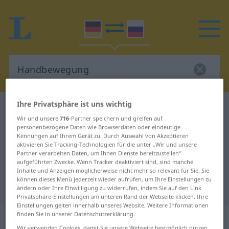
Ihre Privatsphäre ist uns wichtig
Deutsch-Russisch Wörterbuch
Handbewegung
Wir und unsere
716
-Partner speichern und greifen auf
Deutsch-Russisch Übersetzung für
personenbezogene Daten wie Browserdaten oder eindeutige
Kennungen auf Ihrem Gerät zu. Durch Auswahl von Akzeptieren
"Handbewegung"
aktivieren Sie Tracking-Technologien für die unter „Wir und unsere
Partner verarbeiten Daten, um Ihnen Dienste bereitzustellen“
aufgeführten Zwecke. Wenn Tracker deaktiviert sind, sind manche
"Handbewegung" Russisch
Inhalte und Anzeigen möglicherweise nicht mehr so relevant für Sie. Sie
können dieses Menü jederzeit wieder aufrufen, um Ihre Einstellungen zu
Übersetzung
ändern oder Ihre Einwilligung zu widerrufen, indem Sie auf den Link
Privatsphäre-Einstellungen am unteren Rand der Webseite klicken. Ihre
Einstellungen gelten innerhalb unseres Website. Weitere Informationen
finden Sie in unserer Datenschutzerklärung.
„Handbewegung“
: feminin
Wir verwenden Cookies, damit Sie unsere Webseite bestmöglich nutzen