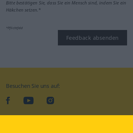
Bitte bestätigen Sie, dass Sie ein Mensch sind, indem Sie ein
Häkchen setzen.*
*Pflichtfeld
Feedback absenden
Besuchen Sie uns auf:
facebook
YouTube
Instagram