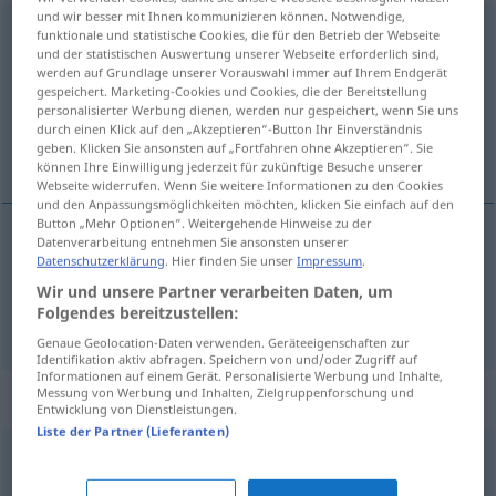
und wir besser mit Ihnen kommunizieren können. Notwendige,
Handbewegung
f
funktionale und statistische Cookies, die für den Betrieb der Webseite
und der statistischen Auswertung unserer Webseite erforderlich sind,
werden auf Grundlage unserer Vorauswahl immer auf Ihrem Endgerät
Übersicht aller Übersetzungen
gespeichert. Marketing-Cookies und Cookies, die der Bereitstellung
(Für mehr Details die Übersetzung anklicken/antippen)
personalisierter Werbung dienen, werden nur gespeichert, wenn Sie uns
durch einen Klick auf den „Akzeptieren“-Button Ihr Einverständnis
geben. Klicken Sie ansonsten auf „Fortfahren ohne Akzeptieren“. Sie
движение рукой, жест
können Ihre Einwilligung jederzeit für zukünftige Besuche unserer
Webseite widerrufen. Wenn Sie weitere Informationen zu den Cookies
und den Anpassungsmöglichkeiten möchten, klicken Sie einfach auf den
Button „Mehr Optionen“. Weitergehende Hinweise zu der
Datenverarbeitung entnehmen Sie ansonsten unserer
Datenschutzerklärung
. Hier finden Sie unser
Impressum
.
движение
рукой
Handbewegung
Wir und unsere Partner verarbeiten Daten, um
Folgendes bereitzustellen:
жест
Handbewegung
Geste
Genaue Geolocation-Daten verwenden. Geräteeigenschaften zur
Identifikation aktiv abfragen. Speichern von und/oder Zugriff auf
Informationen auf einem Gerät. Personalisierte Werbung und Inhalte,
Messung von Werbung und Inhalten, Zielgruppenforschung und
Beispielsätze für "Handbewegung"
Entwicklung von Dienstleistungen.
Liste der Partner (Lieferanten)
eine legere Handbewegung
небрежный
жест