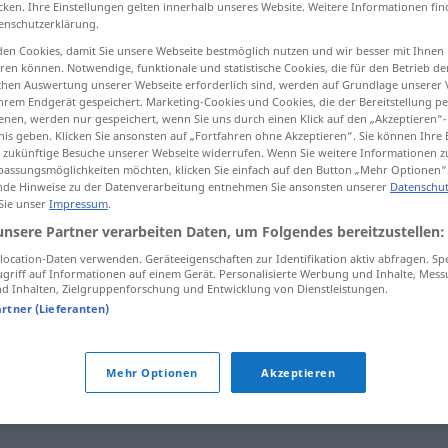
cken. Ihre Einstellungen gelten innerhalb unseres Website. Weitere Informationen fin
enschutzerklärung.
en Cookies, damit Sie unsere Webseite bestmöglich nutzen und wir besser mit Ihnen
en können. Notwendige, funktionale und statistische Cookies, die für den Betrieb d
ischen Auswertung unserer Webseite erforderlich sind, werden auf Grundlage unserer
tippen)
hrem Endgerät gespeichert. Marketing-Cookies und Cookies, die der Bereitstellung per
nen, werden nur gespeichert, wenn Sie uns durch einen Klick auf den „Akzeptieren“-
nis geben. Klicken Sie ansonsten auf „Fortfahren ohne Akzeptieren“. Sie können Ihre 
ür zukünftige Besuche unserer Webseite widerrufen. Wenn Sie weitere Informationen 
assungsmöglichkeiten möchten, klicken Sie einfach auf den Button „Mehr Optionen“
de Hinweise zu der Datenverarbeitung entnehmen Sie ansonsten unserer
Datenschut
 Sie unser
Impressum
.
gedankenverloren
unsere Partner verarbeiten Daten, um Folgendes bereitzustellen:
ocation-Daten verwenden. Geräteeigenschaften zur Identifikation aktiv abfragen. Sp
griff auf Informationen auf einem Gerät. Personalisierte Werbung und Inhalte, Mes
rloren"
 Inhalten, Zielgruppenforschung und Entwicklung von Dienstleistungen.
artner (Lieferanten)
riskant
,
achtlos
,
unachtsam
,
gedankenlos
Mehr Optionen
Akzeptieren
ert (sein)