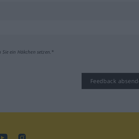
m Sie ein Häkchen setzen.*
Feedback absend
ook
YouTube
Instagram