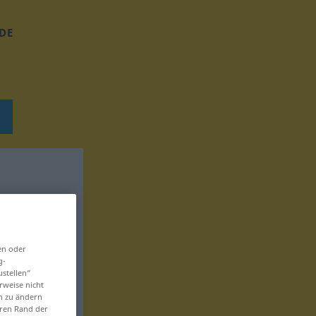
DE
en oder
g-
ustellen“
rweise nicht
en zu ändern
eren Rand der