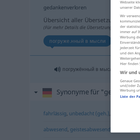
Webseite kli
gedankenverloren
unserer Dat
Wir verwend
Übersicht aller Übersetzungen
kommunizier
der statist
(Für mehr Details die Übersetzung anklicken/an
immer auf I
Werbung die
погружe.нный в мысли
Einverständ
jederzeit f
und den Anp
Weitergehen
Hier finden
погружённый в мысли
Wir und 
Genaue Geol
und/oder Zu
Synonyme für "gedankenve
Werbung und
Liste der P
fahrlässig
,
unbedacht (geh.)
,
nachlässig
,
abwesend
,
geistesabwesend
,
unkonzentri