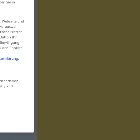
den Sie in
er Webseite und
 Vorauswahl
sonalisierter
Button Ihr
Einwilligung
zu den Cookies
.
zerklärung
.
eichern von
sung von