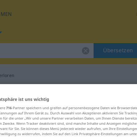
HMEN
Übersetzen
rloren
 für "gedankenverloren"
atsphäre ist uns wichtig
Übersetzung
sere
716
-Partner speichern und greifen auf personenbezogene Daten wie Browserdat
Kennungen auf Ihrem Gerät zu. Durch Auswahl von Akzeptieren aktivieren Sie Trackin
n für die unter „Wir und unsere Partner verarbeiten Daten, um Ihnen Dienste bereitz
n Zwecke. Wenn Tracker deaktiviert sind, sind manche Inhalte und Anzeigen mögliche
evant für Sie. Sie können dieses Menü jederzeit wieder aufrufen, um Ihre Einstellung
inwilligung zu widerrufen, indem Sie auf den Link Privatsphäre-Einstellungen am unt