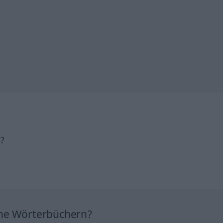
h?
ine Wörterbüchern?