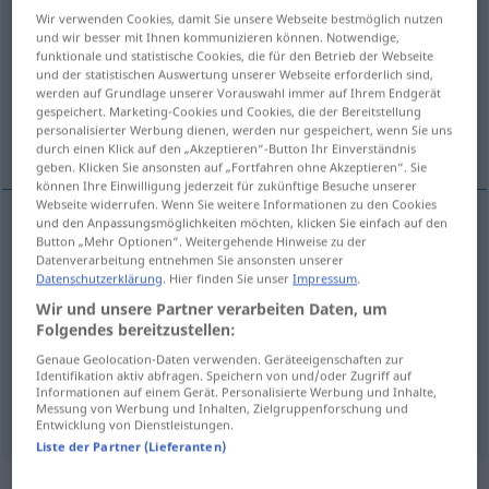
Wir verwenden Cookies, damit Sie unsere Webseite bestmöglich nutzen
Übersicht aller Übersetzungen
und wir besser mit Ihnen kommunizieren können. Notwendige,
funktionale und statistische Cookies, die für den Betrieb der Webseite
(Für mehr Details die Übersetzung anklicken/antippen)
und der statistischen Auswertung unserer Webseite erforderlich sind,
werden auf Grundlage unserer Vorauswahl immer auf Ihrem Endgerät
молодцеват\ый 10, -йче, бойкий 10, -ек, -йка,
gespeichert. Marketing-Cookies und Cookies, die der Bereitstellung
personalisierter Werbung dienen, werden nur gespeichert, wenn Sie uns
ухарский
durch einen Klick auf den „Akzeptieren“-Button Ihr Einverständnis
geben. Klicken Sie ansonsten auf „Fortfahren ohne Akzeptieren“. Sie
können Ihre Einwilligung jederzeit für zukünftige Besuche unserer
Webseite widerrufen. Wenn Sie weitere Informationen zu den Cookies
und den Anpassungsmöglichkeiten möchten, klicken Sie einfach auf den
Button „Mehr Optionen“. Weitergehende Hinweise zu der
молодцеват\ый 10
forsch
Datenverarbeitung entnehmen Sie ansonsten unserer
Datenschutzerklärung
. Hier finden Sie unser
Impressum
.
бойкий
10, -ек, -йка
forsch
UMG
Wir und unsere Partner verarbeiten Daten, um
Folgendes bereitzustellen:
-йче
forsch
KOMP
Genaue Geolocation-Daten verwenden. Geräteeigenschaften zur
Identifikation aktiv abfragen. Speichern von und/oder Zugriff auf
Informationen auf einem Gerät. Personalisierte Werbung und Inhalte,
ухарский
forsch
verwegen
UMG
Messung von Werbung und Inhalten, Zielgruppenforschung und
Entwicklung von Dienstleistungen.
Liste der Partner (Lieferanten)
Synonyme für "forsch"