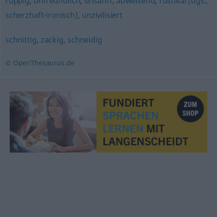
ruppig
,
unfreundlich
,
unsanft
,
abweisend
,
rustikal (ugs.,
scherzhaft-ironisch)
,
unzivilisiert
schnittig
,
zackig
,
schneidig
© OpenThesaurus.de