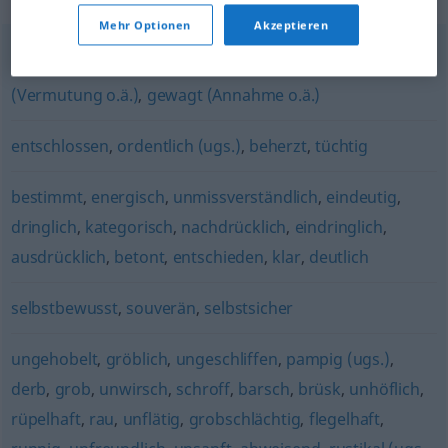
Mehr Optionen
Akzeptieren
kühn (Behauptung)
,
steil (These)
,
abenteuerlich
(Vermutung o.ä.)
,
gewagt (Annahme o.ä.)
entschlossen
,
ordentlich (ugs.)
,
beherzt
,
tüchtig
bestimmt
,
energisch
,
unmissverständlich
,
eindeutig
,
dringlich
,
kategorisch
,
nachdrücklich
,
eindringlich
,
ausdrücklich
,
betont
,
entschieden
,
klar
,
deutlich
selbstbewusst
,
souverän
,
selbstsicher
ungehobelt
,
gröblich
,
ungeschliffen
,
pampig (ugs.)
,
derb
,
grob
,
unwirsch
,
schroff
,
barsch
,
brüsk
,
unhöflich
,
rüpelhaft
,
rau
,
unflätig
,
grobschlächtig
,
flegelhaft
,