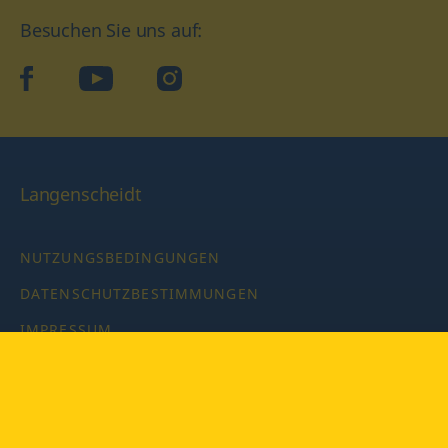
Besuchen Sie uns auf:
facebook
YouTube
Instagram
Langenscheidt
NUTZUNGSBEDINGUNGEN
DATENSCHUTZBESTIMMUNGEN
IMPRESSUM
PRIVATSPHÄRE-EINSTELLUNGEN
LATEINWÖRTERBUCH MIT CODE