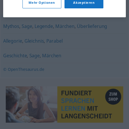
Mehr Optionen
Akzeptieren
Synonyme für "Fabel"
Mythos
,
Sage
,
Legende
,
Märchen
,
Überlieferung
Allegorie
,
Gleichnis
,
Parabel
Geschichte
,
Sage
,
Märchen
© OpenThesaurus.de