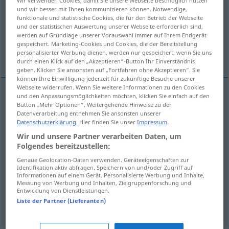
Wir verwenden Cookies, damit Sie unsere Webseite bestmöglich nutzen
und wir besser mit Ihnen kommunizieren können. Notwendige,
Übersicht aller Übersetzungen
funktionale und statistische Cookies, die für den Betrieb der Webseite
und der statistischen Auswertung unserer Webseite erforderlich sind,
(Für mehr Details die Übersetzung anklicken/antippen)
werden auf Grundlage unserer Vorauswahl immer auf Ihrem Endgerät
gespeichert. Marketing-Cookies und Cookies, die der Bereitstellung
басня
фантазия
фабула, сюжет
personalisierter Werbung dienen, werden nur gespeichert, wenn Sie uns
durch einen Klick auf den „Akzeptieren“-Button Ihr Einverständnis
geben. Klicken Sie ansonsten auf „Fortfahren ohne Akzeptieren“. Sie
können Ihre Einwilligung jederzeit für zukünftige Besuche unserer
Webseite widerrufen. Wenn Sie weitere Informationen zu den Cookies
und den Anpassungsmöglichkeiten möchten, klicken Sie einfach auf den
Button „Mehr Optionen“. Weitergehende Hinweise zu der
басня
,
-ен
Fabel
Tiergeschichte
GEN
PL
Datenverarbeitung entnehmen Sie ansonsten unserer
Datenschutzerklärung
. Hier finden Sie unser
Impressum
.
Wir und unsere Partner verarbeiten Daten, um
фантазия
Fabel
Fantasieprodukt
Folgendes bereitzustellen:
Genaue Geolocation-Daten verwenden. Geräteeigenschaften zur
Identifikation aktiv abfragen. Speichern von und/oder Zugriff auf
Informationen auf einem Gerät. Personalisierte Werbung und Inhalte,
фабула
Fabel
Messung von Werbung und Inhalten, Zielgruppenforschung und
Entwicklung von Dienstleistungen.
Liste der Partner (Lieferanten)
сюжет
Fabel