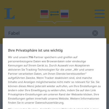
Ihre Privatsphäre ist uns wichtig
Deutsch-Russisch Wörterbuch
Fabel
Wir und unsere
716
-Partner speichern und greifen auf
Deutsch-Russisch Übersetzung für
personenbezogene Daten wie Browserdaten oder eindeutige
Kennungen auf Ihrem Gerät zu. Durch Auswahl von Akzeptieren
"Fabel"
aktivieren Sie Tracking-Technologien für die unter „Wir und unsere
Partner verarbeiten Daten, um Ihnen Dienste bereitzustellen“
aufgeführten Zwecke. Wenn Tracker deaktiviert sind, sind manche
"Fabel" Russisch Übersetzung
Inhalte und Anzeigen möglicherweise nicht mehr so relevant für Sie. Sie
können dieses Menü jederzeit wieder aufrufen, um Ihre Einstellungen zu
ändern oder Ihre Einwilligung zu widerrufen, indem Sie auf den Link
„Fabel“
: feminin
Privatsphäre-Einstellungen am unteren Rand der Webseite klicken. Ihre
Einstellungen gelten innerhalb unseres Website. Weitere Informationen
finden Sie in unserer Datenschutzerklärung.
Fabel
f