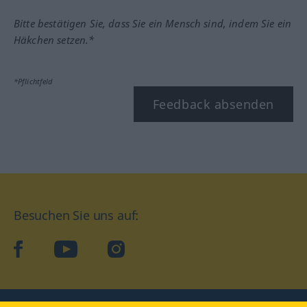
Bitte bestätigen Sie, dass Sie ein Mensch sind, indem Sie ein
Häkchen setzen.*
*Pflichtfeld
Feedback absenden
Besuchen Sie uns auf:
facebook
YouTube
Instagram