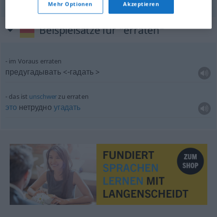
Mehr Optionen
Akzeptieren
Beispielsätze für "erraten"
im Voraus erraten
предугадывать <-гадать >
das ist
unschwer
zu erraten
это
нетрудно
угадать