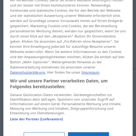
und wir besser mit Ihnen kommunizieren können. Notwendige,
Übersicht aller Übersetzungen
funktionale und statistische Cookies, die für den Betrieb der Webseite
und der statistischen Auswertung unserer Webseite erforderlich sind,
(Für mehr Details die Übersetzung anklicken/antippen)
werden auf Grundlage unserer Vorauswahl immer auf Ihrem Endgerät
gespeichert. Marketing-Cookies und Cookies, die der Bereitstellung
от-, разгадывать <-гадать >
personalisierter Werbung dienen, werden nur gespeichert, wenn Sie uns
durch einen Klick auf den „Akzeptieren“-Button Ihr Einverständnis
geben. Klicken Sie ansonsten auf „Fortfahren ohne Akzeptieren“. Sie
können Ihre Einwilligung jederzeit für zukünftige Besuche unserer
угадывать <-гадать >, догадываться <-
Webseite widerrufen. Wenn Sie weitere Informationen zu den Cookies
гадаться>
und den Anpassungsmöglichkeiten möchten, klicken Sie einfach auf den
Button „Mehr Optionen“. Weitergehende Hinweise zu der
Datenverarbeitung entnehmen Sie ansonsten unserer
Datenschutzerklärung
. Hier finden Sie unser
Impressum
.
Wir und unsere Partner verarbeiten Daten, um
от-,
разгадывать
<-гадать >
erraten
lösen
Folgendes bereitzustellen:
Genaue Geolocation-Daten verwenden. Geräteeigenschaften zur
Identifikation aktiv abfragen. Speichern von und/oder Zugriff auf
Informationen auf einem Gerät. Personalisierte Werbung und Inhalte,
угадывать <-гадать >
erraten
herausfinden
Messung von Werbung und Inhalten, Zielgruppenforschung und
Entwicklung von Dienstleistungen.
Liste der Partner (Lieferanten)
догадываться
<-гадаться>
(
о
)
erraten
PRÄPOS
darauf kommen