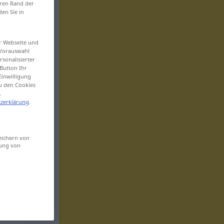
eren Rand der
den Sie in
er Webseite und
 Vorauswahl
sonalisierter
Button Ihr
Einwilligung
zu den Cookies
.
zerklärung
.
eichern von
sung von