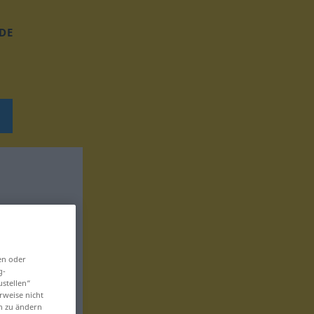
DE
en oder
g-
ustellen“
rweise nicht
en zu ändern