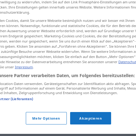
inwilligung zu widerrufen, indem Sie auf den Link Privatsphäre-Einstellungen am unt
cken. Ihre Einstellungen gelten innerhalb unseres Website. Weitere Informationen fin
enschutzerklärung.
en Cookies, damit Sie unsere Webseite bestmöglich nutzen und wir besser mit Ihnen
en können. Notwendige, funktionale und statistische Cookies, die für den Betrieb d
tippen)
ischen Auswertung unserer Webseite erforderlich sind, werden auf Grundlage unserer
hrem Endgerät gespeichert. Marketing-Cookies und Cookies, die der Bereitstellung per
щение
дебют
nen, werden nur gespeichert, wenn Sie uns durch einen Klick auf den „Akzeptieren“-
nis geben. Klicken Sie ansonsten auf „Fortfahren ohne Akzeptieren“. Sie können Ihre 
ür zukünftige Besuche unserer Webseite widerrufen. Wenn Sie weitere Informationen 
assungsmöglichkeiten möchten, klicken Sie einfach auf den Button „Mehr Optionen“
de Hinweise zu der Datenverarbeitung entnehmen Sie ansonsten unserer
Datenschut
Eröffnung
 Sie unser
Impressum
.
unsere Partner verarbeiten Daten, um Folgendes bereitzustellen:
Eröffnung
Anfang
ocation-Daten verwenden. Geräteeigenschaften zur Identifikation aktiv abfragen. Sp
griff auf Informationen auf einem Gerät. Personalisierte Werbung und Inhalte, Mes
 Inhalten, Zielgruppenforschung und Entwicklung von Dienstleistungen.
artner (Lieferanten)
Eröffnung
Bericht
Eröffnung
Schach
Mehr Optionen
Akzeptieren