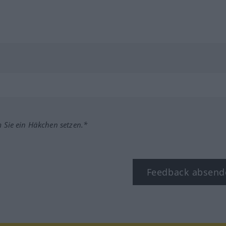
m Sie ein Häkchen setzen.*
Feedback absend