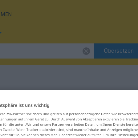
HMEN
Übersetzen
 für "Eröffnung"
atsphäre ist uns wichtig
ung
sere
716
-Partner speichern und greifen auf personenbezogene Daten wie Browserdat
Kennungen auf Ihrem Gerät zu. Durch Auswahl von Akzeptieren aktivieren Sie Trackin
n für die unter „Wir und unsere Partner verarbeiten Daten, um Ihnen Dienste bereitz
n Zwecke. Wenn Tracker deaktiviert sind, sind manche Inhalte und Anzeigen mögliche
evant für Sie. Sie können dieses Menü jederzeit wieder aufrufen, um Ihre Einstellung