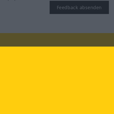
Feedback absenden
Besuchen Sie uns auf:
facebook
YouTube
Instagram
Langenscheidt
NUTZUNGSBEDINGUNGEN