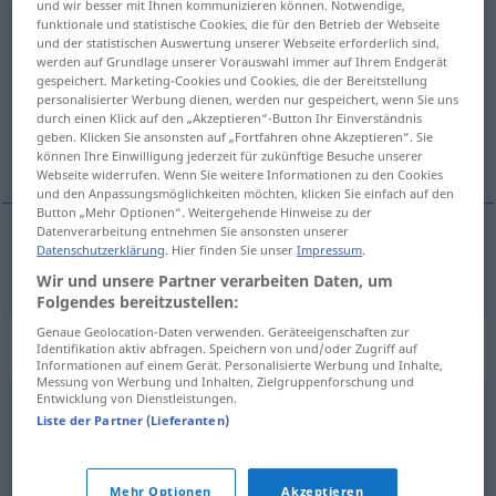
und wir besser mit Ihnen kommunizieren können. Notwendige,
funktionale und statistische Cookies, die für den Betrieb der Webseite
ereignisreich
und der statistischen Auswertung unserer Webseite erforderlich sind,
werden auf Grundlage unserer Vorauswahl immer auf Ihrem Endgerät
Übersicht aller Übersetzungen
gespeichert. Marketing-Cookies und Cookies, die der Bereitstellung
personalisierter Werbung dienen, werden nur gespeichert, wenn Sie uns
(Für mehr Details die Übersetzung anklicken/antippen)
durch einen Klick auf den „Akzeptieren“-Button Ihr Einverständnis
geben. Klicken Sie ansonsten auf „Fortfahren ohne Akzeptieren“. Sie
богатый событиями
können Ihre Einwilligung jederzeit für zukünftige Besuche unserer
Webseite widerrufen. Wenn Sie weitere Informationen zu den Cookies
und den Anpassungsmöglichkeiten möchten, klicken Sie einfach auf den
Button „Mehr Optionen“. Weitergehende Hinweise zu der
Datenverarbeitung entnehmen Sie ansonsten unserer
Datenschutzerklärung
. Hier finden Sie unser
Impressum
.
богатый
событиями
ereignisreich
Wir und unsere Partner verarbeiten Daten, um
Folgendes bereitzustellen:
Genaue Geolocation-Daten verwenden. Geräteeigenschaften zur
Synonyme für "ereignisreich"
Identifikation aktiv abfragen. Speichern von und/oder Zugriff auf
Informationen auf einem Gerät. Personalisierte Werbung und Inhalte,
Messung von Werbung und Inhalten, Zielgruppenforschung und
Entwicklung von Dienstleistungen.
abenteuerlich
Liste der Partner (Lieferanten)
© OpenThesaurus.de
Mehr Optionen
Akzeptieren