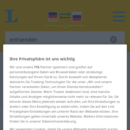
Ihre Privatsphäre ist uns wichtig
Deutsch-Russisch Wörterbuch
entsenden
Wir und unsere
716
-Partner speichern und greifen auf
Deutsch-Russisch Übersetzung für
personenbezogene Daten wie Browserdaten oder eindeutige
Kennungen auf Ihrem Gerät zu. Durch Auswahl von Akzeptieren
"entsenden"
aktivieren Sie Tracking-Technologien für die unter „Wir und unsere
Partner verarbeiten Daten, um Ihnen Dienste bereitzustellen“
aufgeführten Zwecke. Wenn Tracker deaktiviert sind, sind manche
"entsenden" Russisch Übersetzung
Inhalte und Anzeigen möglicherweise nicht mehr so relevant für Sie. Sie
können dieses Menü jederzeit wieder aufrufen, um Ihre Einstellungen zu
ändern oder Ihre Einwilligung zu widerrufen, indem Sie auf den Link
Privatsphäre-Einstellungen am unteren Rand der Webseite klicken. Ihre
„entsenden“
: transitives Verb
Einstellungen gelten innerhalb unseres Website. Weitere Informationen
finden Sie in unserer Datenschutzerklärung.
entsenden
Wir verwenden Cookies, damit Sie unsere Webseite bestmöglich nutzen
v/t