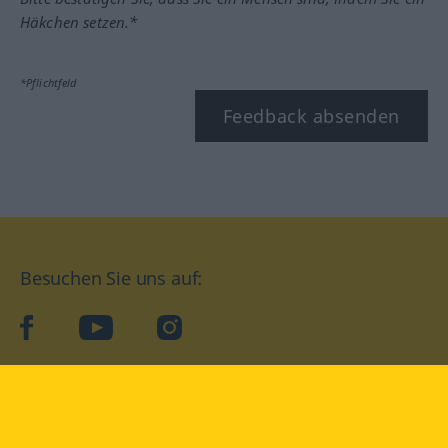
Häkchen setzen.*
*Pflichtfeld
Feedback absenden
Besuchen Sie uns auf:
facebook
YouTube
Instagram
Langenscheidt