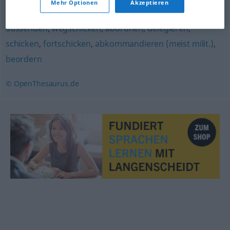
schicken
,
senden
Mehr Optionen
Akzeptieren
aussenden
,
wegschicken
,
abordnen
,
delegieren
,
schicken
,
fortschicken
,
abkommandieren (meist milit.)
,
beordern
© OpenThesaurus.de