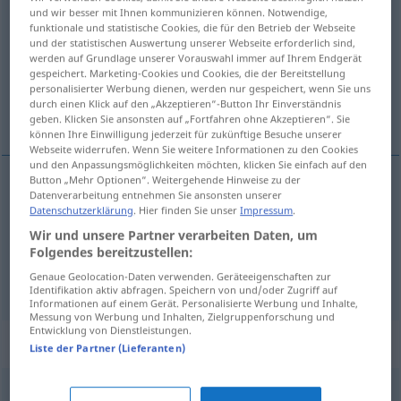
und wir besser mit Ihnen kommunizieren können. Notwendige,
funktionale und statistische Cookies, die für den Betrieb der Webseite
Übersicht aller Übersetzungen
und der statistischen Auswertung unserer Webseite erforderlich sind,
(Für mehr Details die Übersetzung anklicken/antippen)
werden auf Grundlage unserer Vorauswahl immer auf Ihrem Endgerät
gespeichert. Marketing-Cookies und Cookies, die der Bereitstellung
personalisierter Werbung dienen, werden nur gespeichert, wenn Sie uns
посылать <-слать>, направлять <-авить,
durch einen Klick auf den „Akzeptieren“-Button Ihr Einverständnis
-авлю>
geben. Klicken Sie ansonsten auf „Fortfahren ohne Akzeptieren“. Sie
können Ihre Einwilligung jederzeit für zukünftige Besuche unserer
Webseite widerrufen. Wenn Sie weitere Informationen zu den Cookies
und den Anpassungsmöglichkeiten möchten, klicken Sie einfach auf den
Button „Mehr Optionen“. Weitergehende Hinweise zu der
Datenverarbeitung entnehmen Sie ansonsten unserer
посылать
<-слать>
entsenden
Datenschutzerklärung
. Hier finden Sie unser
Impressum
.
Wir und unsere Partner verarbeiten Daten, um
направлять <-авить, -авлю>
entsenden
Folgendes bereitzustellen:
Delegation
Genaue Geolocation-Daten verwenden. Geräteeigenschaften zur
Identifikation aktiv abfragen. Speichern von und/oder Zugriff auf
Informationen auf einem Gerät. Personalisierte Werbung und Inhalte,
Messung von Werbung und Inhalten, Zielgruppenforschung und
Entwicklung von Dienstleistungen.
Synonyme für "entsenden"
Liste der Partner (Lieferanten)