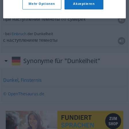
Mehr Optionen
Akzeptieren
bei
Eintritt
der Dunkelheit
при наступлении темноты
od
сумерек
bei
Einbruch
der Dunkelheit
с наступлением темноты
Synonyme für "Dunkelheit"
Dunkel
,
Finsternis
© OpenThesaurus.de