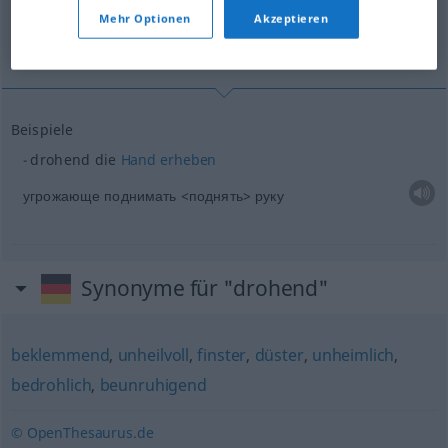
Mehr Optionen
Akzeptieren
угрожающе поднимать <поднять> руку
Beispiele
drohend die
Hand
erheben
угрожающе поднимать <поднять> руку
Synonyme für "drohend"
beklemmend
,
unheilvoll
,
finster
,
düster
,
unheimlich
,
bedrohlich
,
beunruhigend
© OpenThesaurus.de