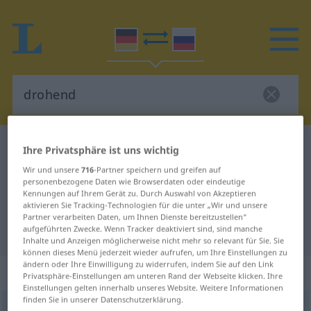
Deutsch-Russisch Wörterbuch
drohend
Ihre Privatsphäre ist uns wichtig
Deutsch-Russisch Übersetzung für
Wir und unsere
716
-Partner speichern und greifen auf
personenbezogene Daten wie Browserdaten oder eindeutige
"drohend"
Kennungen auf Ihrem Gerät zu. Durch Auswahl von Akzeptieren
aktivieren Sie Tracking-Technologien für die unter „Wir und unsere
Partner verarbeiten Daten, um Ihnen Dienste bereitzustellen“
aufgeführten Zwecke. Wenn Tracker deaktiviert sind, sind manche
"drohend" Russisch Übersetzung
Inhalte und Anzeigen möglicherweise nicht mehr so relevant für Sie. Sie
können dieses Menü jederzeit wieder aufrufen, um Ihre Einstellungen zu
ändern oder Ihre Einwilligung zu widerrufen, indem Sie auf den Link
„drohend“
: Adjektiv
Privatsphäre-Einstellungen am unteren Rand der Webseite klicken. Ihre
Einstellungen gelten innerhalb unseres Website. Weitere Informationen
finden Sie in unserer Datenschutzerklärung.
drohend
adj