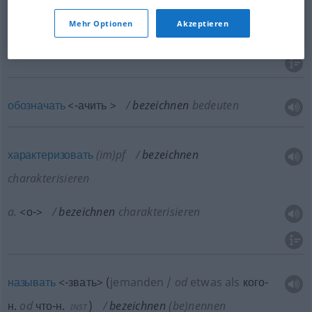
метить
<по->
bezeichnen
Mehr Optionen
Akzeptieren
указывать
<-казать>
bezeichnen
angeben
обозначать
<-ачить >
bezeichnen
bedeuten
характеризовать
(im)pf
bezeichnen
charakterisieren
a.
<о->
bezeichnen
charakterisieren
называть
<-звать>
(
jemanden
/
od
etwas als
кого-
н.
od
что-н.
)
bezeichnen
(be)nennen
INST