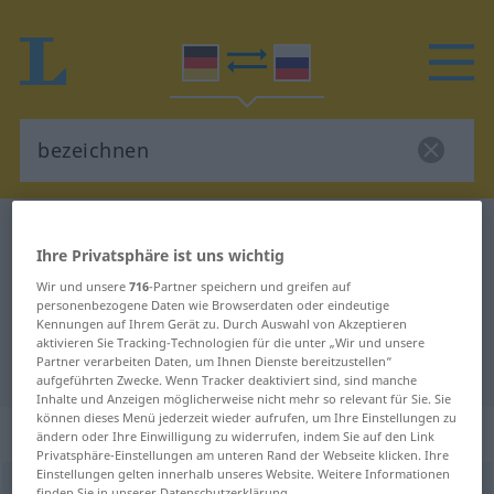
Deutsch-Russisch Wörterbuch
bezeichnen
Ihre Privatsphäre ist uns wichtig
Deutsch-Russisch Übersetzung für
Wir und unsere
716
-Partner speichern und greifen auf
"bezeichnen"
personenbezogene Daten wie Browserdaten oder eindeutige
Kennungen auf Ihrem Gerät zu. Durch Auswahl von Akzeptieren
aktivieren Sie Tracking-Technologien für die unter „Wir und unsere
Partner verarbeiten Daten, um Ihnen Dienste bereitzustellen“
"bezeichnen" Russisch Übersetzung
aufgeführten Zwecke. Wenn Tracker deaktiviert sind, sind manche
Inhalte und Anzeigen möglicherweise nicht mehr so relevant für Sie. Sie
können dieses Menü jederzeit wieder aufrufen, um Ihre Einstellungen zu
„bezeichnen“
: transitives Verb
ändern oder Ihre Einwilligung zu widerrufen, indem Sie auf den Link
Privatsphäre-Einstellungen am unteren Rand der Webseite klicken. Ihre
Einstellungen gelten innerhalb unseres Website. Weitere Informationen
bezeichnen
v/t
finden Sie in unserer Datenschutzerklärung.