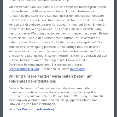
Wir verwenden Cookies, damit Sie unsere Webseite bestmöglich nutzen
Übersicht aller Übersetzungen
und wir besser mit Ihnen kommunizieren können. Notwendige,
funktionale und statistische Cookies, die für den Betrieb der Webseite
(Für mehr Details die Übersetzung anklicken/antippen)
und der statistischen Auswertung unserer Webseite erforderlich sind,
werden auf Grundlage unserer Vorauswahl immer auf Ihrem Endgerät
отмечать <-метить, -мечу>, метить <по->
gespeichert. Marketing-Cookies und Cookies, die der Bereitstellung
personalisierter Werbung dienen, werden nur gespeichert, wenn Sie uns
durch einen Klick auf den „Akzeptieren“-Button Ihr Einverständnis
обозначать <-ачить >
geben. Klicken Sie ansonsten auf „Fortfahren ohne Akzeptieren“. Sie
können Ihre Einwilligung jederzeit für zukünftige Besuche unserer
Webseite widerrufen. Wenn Sie weitere Informationen zu den Cookies
характеризовать, <о->
und den Anpassungsmöglichkeiten möchten, klicken Sie einfach auf den
Button „Mehr Optionen“. Weitergehende Hinweise zu der
Datenverarbeitung entnehmen Sie ansonsten unserer
Datenschutzerklärung
. Hier finden Sie unser
Impressum
.
называть <-звать>
указывать <-казать>
Wir und unsere Partner verarbeiten Daten, um
Folgendes bereitzustellen:
Genaue Geolocation-Daten verwenden. Geräteeigenschaften zur
Identifikation aktiv abfragen. Speichern von und/oder Zugriff auf
отмечать <-метить, -мечу>
bezeichnen
durch
Informationen auf einem Gerät. Personalisierte Werbung und Inhalte,
Messung von Werbung und Inhalten, Zielgruppenforschung und
Entwicklung von Dienstleistungen.
Zeichen kenntlich machen
Liste der Partner (Lieferanten)