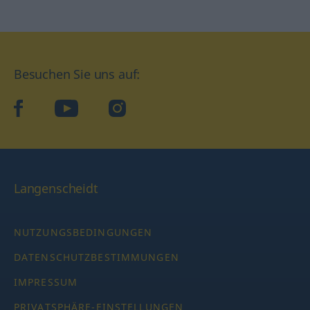
Besuchen Sie uns auf:
facebook
YouTube
Instagram
Langenscheidt
NUTZUNGSBEDINGUNGEN
DATENSCHUTZBESTIMMUNGEN
IMPRESSUM
PRIVATSPHÄRE-EINSTELLUNGEN