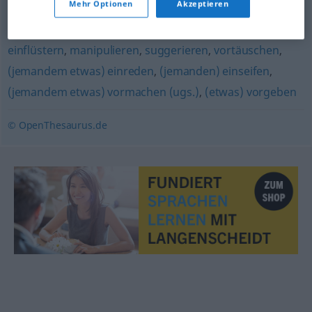
Mehr Optionen
Akzeptieren
(jemandem etwas) weismachen
,
(jemandem etwas)
einflüstern
,
manipulieren
,
suggerieren
,
vortäuschen
,
(jemandem etwas) einreden
,
(jemanden) einseifen
,
(jemandem etwas) vormachen (ugs.)
,
(etwas) vorgeben
© OpenThesaurus.de