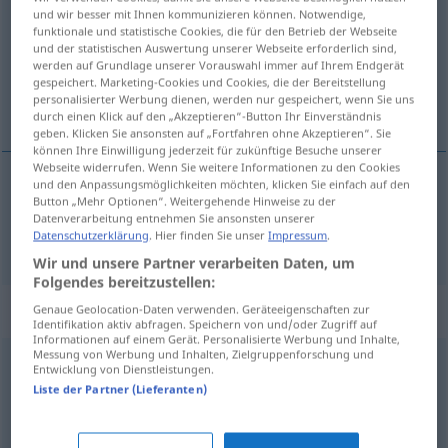
und wir besser mit Ihnen kommunizieren können. Notwendige,
funktionale und statistische Cookies, die für den Betrieb der Webseite
Übersicht aller Übersetzungen
und der statistischen Auswertung unserer Webseite erforderlich sind,
(Für mehr Details die Übersetzung anklicken/antippen)
werden auf Grundlage unserer Vorauswahl immer auf Ihrem Endgerät
gespeichert. Marketing-Cookies und Cookies, die der Bereitstellung
personalisierter Werbung dienen, werden nur gespeichert, wenn Sie uns
подавать <подать> на стол
durch einen Klick auf den „Akzeptieren“-Button Ihr Einverständnis
geben. Klicken Sie ansonsten auf „Fortfahren ohne Akzeptieren“. Sie
können Ihre Einwilligung jederzeit für zukünftige Besuche unserer
Webseite widerrufen. Wenn Sie weitere Informationen zu den Cookies
und den Anpassungsmöglichkeiten möchten, klicken Sie einfach auf den
Button „Mehr Optionen“. Weitergehende Hinweise zu der
подавать
<подать> на
стол
auftischen
Datenverarbeitung entnehmen Sie ansonsten unserer
Datenschutzerklärung
. Hier finden Sie unser
Impressum
.
Wir und unsere Partner verarbeiten Daten, um
Folgendes bereitzustellen:
Synonyme für "auftischen"
Genaue Geolocation-Daten verwenden. Geräteeigenschaften zur
Identifikation aktiv abfragen. Speichern von und/oder Zugriff auf
Informationen auf einem Gerät. Personalisierte Werbung und Inhalte,
Messung von Werbung und Inhalten, Zielgruppenforschung und
Entwicklung von Dienstleistungen.
(jemandem mit etwas) aufwarten
,
auffahren (ugs.)
,
Liste der Partner (Lieferanten)
vorsetzen
,
kredenzen
,
hinstellen (ugs.)
,
auftragen
,
anbieten
,
servieren
,
anrichten