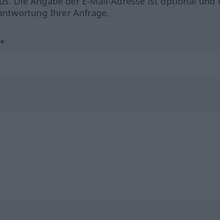
us. Die Angabe der E-Mail-Adresse ist optional und 
ntwortung Ihrer Anfrage.
?*