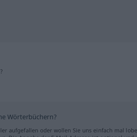
h?
ine Wörterbüchern?
hler aufgefallen oder wollen Sie uns einfach mal lob