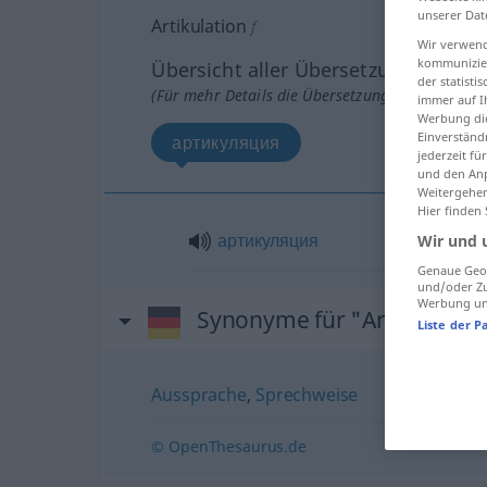
unserer Dat
Artikulation
f
Wir verwend
kommunizier
Übersicht aller Übersetzungen
der statist
(Für mehr Details die Übersetzung anklicken/an
immer auf I
Werbung die
Einverständ
артикуляция
jederzeit f
und den Anp
Weitergehen
Hier finden
артикуляция
Wir und 
Genaue Geol
und/oder Zu
Werbung und
Synonyme für "Artikulation
Liste der P
Aussprache
,
Sprechweise
© OpenThesaurus.de