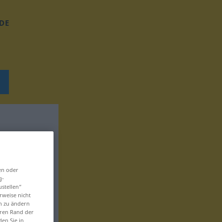
DE
en oder
g-
ustellen“
rweise nicht
en zu ändern
eren Rand der
den Sie in