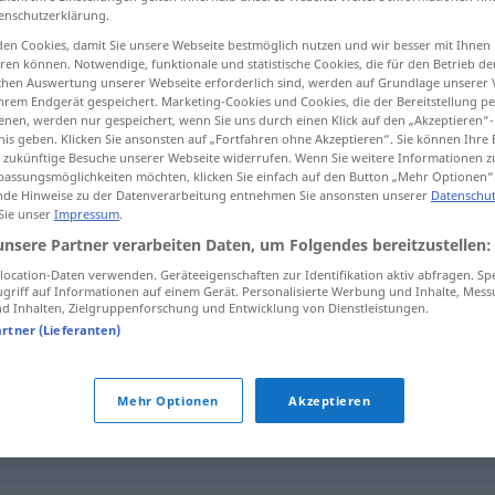
enschutzerklärung.
en Cookies, damit Sie unsere Webseite bestmöglich nutzen und wir besser mit Ihnen
en können. Notwendige, funktionale und statistische Cookies, die für den Betrieb d
ischen Auswertung unserer Webseite erforderlich sind, werden auf Grundlage unserer
tippen)
hrem Endgerät gespeichert. Marketing-Cookies und Cookies, die der Bereitstellung per
nen, werden nur gespeichert, wenn Sie uns durch einen Klick auf den „Akzeptieren“-
nis geben. Klicken Sie ansonsten auf „Fortfahren ohne Akzeptieren“. Sie können Ihre 
ür zukünftige Besuche unserer Webseite widerrufen. Wenn Sie weitere Informationen 
assungsmöglichkeiten möchten, klicken Sie einfach auf den Button „Mehr Optionen“
de Hinweise zu der Datenverarbeitung entnehmen Sie ansonsten unserer
Datenschut
 Sie unser
Impressum
.
Artikulation
unsere Partner verarbeiten Daten, um Folgendes bereitzustellen:
ocation-Daten verwenden. Geräteeigenschaften zur Identifikation aktiv abfragen. Sp
griff auf Informationen auf einem Gerät. Personalisierte Werbung und Inhalte, Mes
 Inhalten, Zielgruppenforschung und Entwicklung von Dienstleistungen.
"
artner (Lieferanten)
Mehr Optionen
Akzeptieren