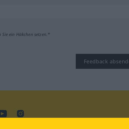
m Sie ein Häkchen setzen.*
Feedback absend
ook
YouTube
Instagram