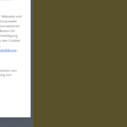
er Webseite und
 Vorauswahl
sonalisierter
Button Ihr
Einwilligung
zu den Cookies
.
zerklärung
.
eichern von
sung von