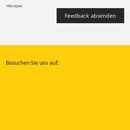
*Pflichtfeld
Feedback absenden
Besuchen Sie uns auf:
facebook
YouTube
Instagram
Langenscheidt
NUTZUNGSBEDINGUNGEN