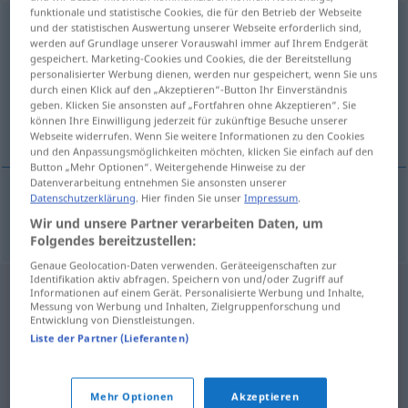
funktionale und statistische Cookies, die für den Betrieb der Webseite
Zweitschlüssel
m
und der statistischen Auswertung unserer Webseite erforderlich sind,
werden auf Grundlage unserer Vorauswahl immer auf Ihrem Endgerät
gespeichert. Marketing-Cookies und Cookies, die der Bereitstellung
Übersicht aller Übersetzungen
personalisierter Werbung dienen, werden nur gespeichert, wenn Sie uns
(Für mehr Details die Übersetzung anklicken/antippen)
durch einen Klick auf den „Akzeptieren“-Button Ihr Einverständnis
geben. Klicken Sie ansonsten auf „Fortfahren ohne Akzeptieren“. Sie
können Ihre Einwilligung jederzeit für zukünftige Besuche unserer
cheie de rezervă
Webseite widerrufen. Wenn Sie weitere Informationen zu den Cookies
und den Anpassungsmöglichkeiten möchten, klicken Sie einfach auf den
Button „Mehr Optionen“. Weitergehende Hinweise zu der
Datenverarbeitung entnehmen Sie ansonsten unserer
Datenschutzerklärung
. Hier finden Sie unser
Impressum
.
cheie
f
de
rezervă
Zweitschlüssel
Wir und unsere Partner verarbeiten Daten, um
Folgendes bereitzustellen:
Genaue Geolocation-Daten verwenden. Geräteeigenschaften zur
Identifikation aktiv abfragen. Speichern von und/oder Zugriff auf
Informationen auf einem Gerät. Personalisierte Werbung und Inhalte,
Messung von Werbung und Inhalten, Zielgruppenforschung und
Entwicklung von Dienstleistungen.
Liste der Partner (Lieferanten)
Mehr Optionen
Akzeptieren