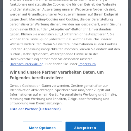
Eigenschaftswort
funktionale und statistische Cookies, die für den Betrieb der Webseite
und der statistischen Auswertung unserer Webseite erforderlich sind,
werden auf Grundlage unserer Vorauswahl immer auf Ihrem Endgerät
zweistellig
adj
gespeichert. Marketing-Cookies und Cookies, die der Bereitstellung
personalisierter Werbung dienen, werden nur gespeichert, wenn Sie uns
Übersicht aller Übersetzungen
durch einen Klick auf den „Akzeptieren“-Button Ihr Einverständnis
geben. Klicken Sie ansonsten auf „Fortfahren ohne Akzeptieren“. Sie
(Für mehr Details die Übersetzung anklicken/antippen)
können Ihre Einwilligung jederzeit für zukünftige Besuche unserer
Webseite widerrufen. Wenn Sie weitere Informationen zu den Cookies
cu două cifre
und den Anpassungsmöglichkeiten möchten, klicken Sie einfach auf den
Button „Mehr Optionen“. Weitergehende Hinweise zu der
Datenverarbeitung entnehmen Sie ansonsten unserer
Datenschutzerklärung
. Hier finden Sie unser
Impressum
.
Wir und unsere Partner verarbeiten Daten, um
cu
două
cifre
zweistellig
Folgendes bereitzustellen:
Genaue Geolocation-Daten verwenden. Geräteeigenschaften zur
Identifikation aktiv abfragen. Speichern von und/oder Zugriff auf
Informationen auf einem Gerät. Personalisierte Werbung und Inhalte,
Messung von Werbung und Inhalten, Zielgruppenforschung und
Entwicklung von Dienstleistungen.
Liste der Partner (Lieferanten)
Mehr Optionen
Akzeptieren