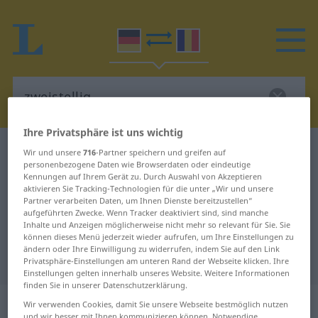
Ihre Privatsphäre ist uns wichtig
Deutsch-Rumänisch Wörterbuch
zweistellig
Wir und unsere
716
-Partner speichern und greifen auf
personenbezogene Daten wie Browserdaten oder eindeutige
Deutsch-Rumänisch Übersetzung
Kennungen auf Ihrem Gerät zu. Durch Auswahl von Akzeptieren
aktivieren Sie Tracking-Technologien für die unter „Wir und unsere
für "zweistellig"
Partner verarbeiten Daten, um Ihnen Dienste bereitzustellen“
aufgeführten Zwecke. Wenn Tracker deaktiviert sind, sind manche
Inhalte und Anzeigen möglicherweise nicht mehr so relevant für Sie. Sie
"zweistellig" Rumänisch
können dieses Menü jederzeit wieder aufrufen, um Ihre Einstellungen zu
ändern oder Ihre Einwilligung zu widerrufen, indem Sie auf den Link
Übersetzung
Privatsphäre-Einstellungen am unteren Rand der Webseite klicken. Ihre
Einstellungen gelten innerhalb unseres Website. Weitere Informationen
finden Sie in unserer Datenschutzerklärung.
„zweistellig“
: Adjektiv,
Wir verwenden Cookies, damit Sie unsere Webseite bestmöglich nutzen
und wir besser mit Ihnen kommunizieren können. Notwendige,