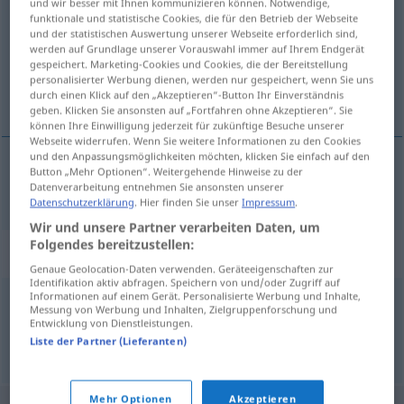
und wir besser mit Ihnen kommunizieren können. Notwendige,
funktionale und statistische Cookies, die für den Betrieb der Webseite
Übersicht aller Übersetzungen
und der statistischen Auswertung unserer Webseite erforderlich sind,
werden auf Grundlage unserer Vorauswahl immer auf Ihrem Endgerät
(Für mehr Details die Übersetzung anklicken/antippen)
gespeichert. Marketing-Cookies und Cookies, die der Bereitstellung
personalisierter Werbung dienen, werden nur gespeichert, wenn Sie uns
vers
durch einen Klick auf den „Akzeptieren“-Button Ihr Einverständnis
geben. Klicken Sie ansonsten auf „Fortfahren ohne Akzeptieren“. Sie
können Ihre Einwilligung jederzeit für zukünftige Besuche unserer
Webseite widerrufen. Wenn Sie weitere Informationen zu den Cookies
und den Anpassungsmöglichkeiten möchten, klicken Sie einfach auf den
Button „Mehr Optionen“. Weitergehende Hinweise zu der
vers
n
Vers
Datenverarbeitung entnehmen Sie ansonsten unserer
Datenschutzerklärung
. Hier finden Sie unser
Impressum
.
Wir und unsere Partner verarbeiten Daten, um
Folgendes bereitzustellen:
Synonyme für "Vers"
Genaue Geolocation-Daten verwenden. Geräteeigenschaften zur
Identifikation aktiv abfragen. Speichern von und/oder Zugriff auf
Informationen auf einem Gerät. Personalisierte Werbung und Inhalte,
Messung von Werbung und Inhalten, Zielgruppenforschung und
Absatz
,
Strophe
Entwicklung von Dienstleistungen.
Liste der Partner (Lieferanten)
© OpenThesaurus.de
Mehr Optionen
Akzeptieren