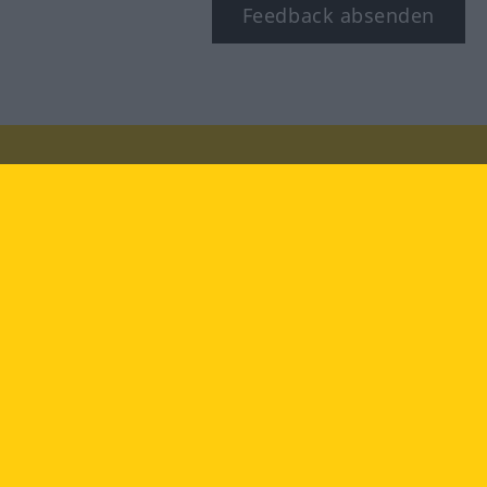
Feedback absenden
Besuchen Sie uns auf:
facebook
YouTube
Instagram
Langenscheidt
NUTZUNGSBEDINGUNGEN
DATENSCHUTZBESTIMMUNGEN