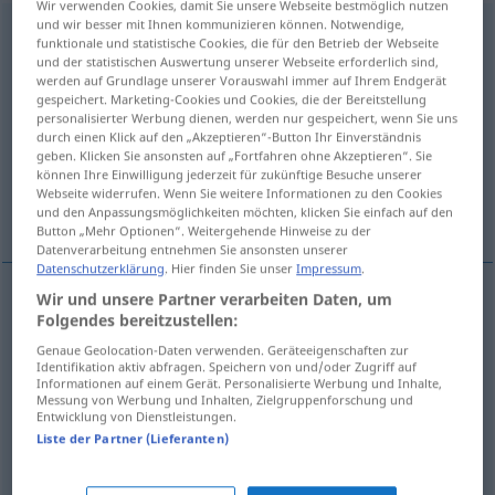
Wir verwenden Cookies, damit Sie unsere Webseite bestmöglich nutzen
und wir besser mit Ihnen kommunizieren können. Notwendige,
Vergütung
f
<
Vergütung
;
Vergütungen
>
funktionale und statistische Cookies, die für den Betrieb der Webseite
und der statistischen Auswertung unserer Webseite erforderlich sind,
Übersicht aller Übersetzungen
werden auf Grundlage unserer Vorauswahl immer auf Ihrem Endgerät
gespeichert. Marketing-Cookies und Cookies, die der Bereitstellung
(Für mehr Details die Übersetzung anklicken/antippen)
personalisierter Werbung dienen, werden nur gespeichert, wenn Sie uns
durch einen Klick auf den „Akzeptieren“-Button Ihr Einverständnis
plată, remunerație, rambursare
geben. Klicken Sie ansonsten auf „Fortfahren ohne Akzeptieren“. Sie
können Ihre Einwilligung jederzeit für zukünftige Besuche unserer
Webseite widerrufen. Wenn Sie weitere Informationen zu den Cookies
indemnizație
und den Anpassungsmöglichkeiten möchten, klicken Sie einfach auf den
Button „Mehr Optionen“. Weitergehende Hinweise zu der
Datenverarbeitung entnehmen Sie ansonsten unserer
Datenschutzerklärung
. Hier finden Sie unser
Impressum
.
Wir und unsere Partner verarbeiten Daten, um
Folgendes bereitzustellen:
plată
f
Vergütung
Genaue Geolocation-Daten verwenden. Geräteeigenschaften zur
Identifikation aktiv abfragen. Speichern von und/oder Zugriff auf
remunerație
f
Vergütung
Informationen auf einem Gerät. Personalisierte Werbung und Inhalte,
Messung von Werbung und Inhalten, Zielgruppenforschung und
Entwicklung von Dienstleistungen.
rambursare
f
Vergütung
Liste der Partner (Lieferanten)