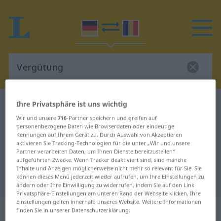
Ihre Privatsphäre ist uns wichtig
Deutsch-Rumänisch Wörterbuch
Vergütung
Deutsch-Rumänisch Übersetzung
Wir und unsere
716
-Partner speichern und greifen auf
personenbezogene Daten wie Browserdaten oder eindeutige
für "Vergütung"
Kennungen auf Ihrem Gerät zu. Durch Auswahl von Akzeptieren
aktivieren Sie Tracking-Technologien für die unter „Wir und unsere
Partner verarbeiten Daten, um Ihnen Dienste bereitzustellen“
aufgeführten Zwecke. Wenn Tracker deaktiviert sind, sind manche
"Vergütung" Rumänisch
Inhalte und Anzeigen möglicherweise nicht mehr so relevant für Sie. Sie
können dieses Menü jederzeit wieder aufrufen, um Ihre Einstellungen zu
Übersetzung
ändern oder Ihre Einwilligung zu widerrufen, indem Sie auf den Link
Privatsphäre-Einstellungen am unteren Rand der Webseite klicken. Ihre
Einstellungen gelten innerhalb unseres Website. Weitere Informationen
„Vergütung“
: Femininum
finden Sie in unserer Datenschutzerklärung.