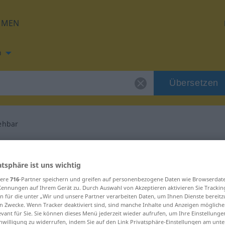
HMEN
h
Übersetzen
ehbar
ng für "unübersehbar"
atsphäre ist uns wichtig
ersetzung
sere
716
-Partner speichern und greifen auf personenbezogene Daten wie Browserdat
Kennungen auf Ihrem Gerät zu. Durch Auswahl von Akzeptieren aktivieren Sie Trackin
n für die unter „Wir und unsere Partner verarbeiten Daten, um Ihnen Dienste bereitz
n Zwecke. Wenn Tracker deaktiviert sind, sind manche Inhalte und Anzeigen mögliche
 Eigenschaftswort
evant für Sie. Sie können dieses Menü jederzeit wieder aufrufen, um Ihre Einstellung
inwilligung zu widerrufen, indem Sie auf den Link Privatsphäre-Einstellungen am unt