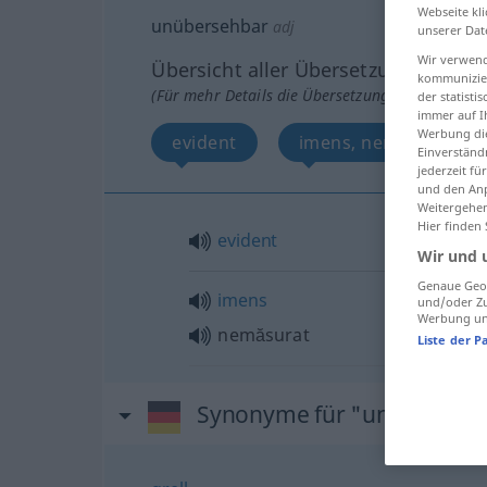
Webseite kli
unübersehbar
adj
unserer Dat
Wir verwend
Übersicht aller Übersetzungen
kommunizier
(Für mehr Details die Übersetzung anklicken/an
der statist
immer auf I
Werbung die
evident
imens, nemăsurat
Einverständ
jederzeit f
und den Anp
Weitergehen
Hier finden
evident
Wir und 
Genaue Geol
imens
und/oder Zu
Werbung und
nemăsurat
Liste der P
Synonyme für "unüberseh