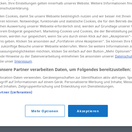
cken. Ihre Einstellungen gelten innerhalb unseres Website. Weitere Informationen fin
enschutzerklärung.
en Cookies, damit Sie unsere Webseite bestmöglich nutzen und wir besser mit Ihnen
en können. Notwendige, funktionale und statistische Cookies, die für den Betrieb d
tippen)
ischen Auswertung unserer Webseite erforderlich sind, werden auf Grundlage unserer
hrem Endgerät gespeichert. Marketing-Cookies und Cookies, die der Bereitstellung per
nen, werden nur gespeichert, wenn Sie uns durch einen Klick auf den „Akzeptieren“-
nis geben. Klicken Sie ansonsten auf „Fortfahren ohne Akzeptieren“. Sie können Ihre 
ür zukünftige Besuche unserer Webseite widerrufen. Wenn Sie weitere Informationen 
assungsmöglichkeiten möchten, klicken Sie einfach auf den Button „Mehr Optionen“
de Hinweise zu der Datenverarbeitung entnehmen Sie ansonsten unserer
Datenschut
 Sie unser
Impressum
.
unübersehbar
(≈ offenkundig)
unsere Partner verarbeiten Daten, um Folgendes bereitzustellen:
ocation-Daten verwenden. Geräteeigenschaften zur Identifikation aktiv abfragen. Sp
unübersehbar
(≈ sehr groß)
griff auf Informationen auf einem Gerät. Personalisierte Werbung und Inhalte, Mes
 Inhalten, Zielgruppenforschung und Entwicklung von Dienstleistungen.
artner (Lieferanten)
bar"
Mehr Optionen
Akzeptieren