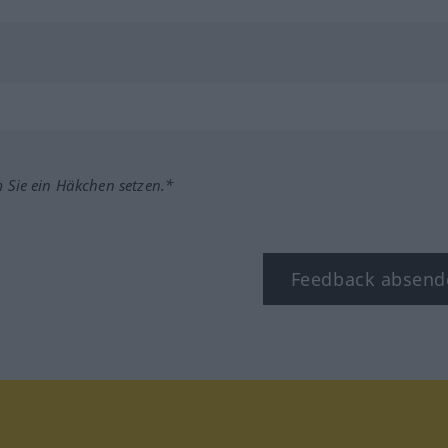
m Sie ein Häkchen setzen.*
Feedback absend