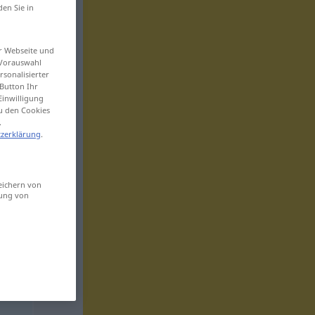
den Sie in
er Webseite und
 Vorauswahl
sonalisierter
Button Ihr
Einwilligung
zu den Cookies
.
zerklärung
.
eichern von
sung von