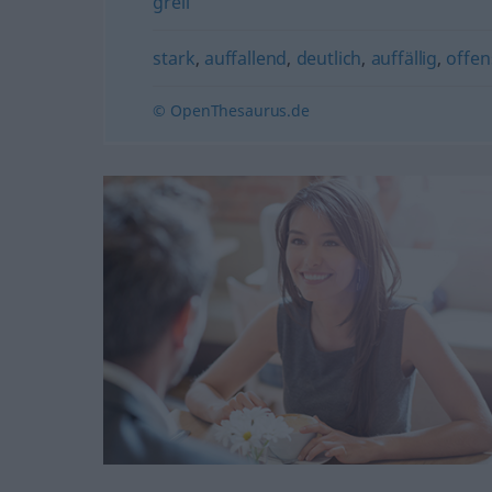
grell
stark
,
auffallend
,
deutlich
,
auffällig
,
offen
© OpenThesaurus.de