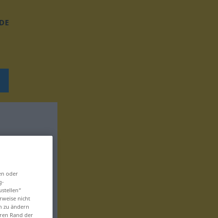
DE
en oder
g-
ustellen“
rweise nicht
en zu ändern
eren Rand der