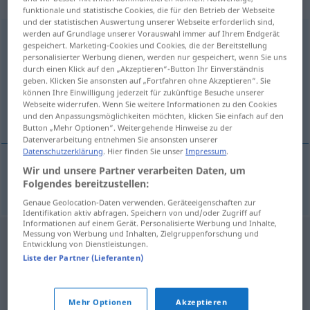
„Umrechnungskurs“
: Maskulinum
funktionale und statistische Cookies, die für den Betrieb der Webseite
und der statistischen Auswertung unserer Webseite erforderlich sind,
werden auf Grundlage unserer Vorauswahl immer auf Ihrem Endgerät
Umrechnungskurs
m
gespeichert. Marketing-Cookies und Cookies, die der Bereitstellung
personalisierter Werbung dienen, werden nur gespeichert, wenn Sie uns
Übersicht aller Übersetzungen
durch einen Klick auf den „Akzeptieren“-Button Ihr Einverständnis
(Für mehr Details die Übersetzung anklicken/antippen)
geben. Klicken Sie ansonsten auf „Fortfahren ohne Akzeptieren“. Sie
können Ihre Einwilligung jederzeit für zukünftige Besuche unserer
Webseite widerrufen. Wenn Sie weitere Informationen zu den Cookies
curs de schimb
und den Anpassungsmöglichkeiten möchten, klicken Sie einfach auf den
Button „Mehr Optionen“. Weitergehende Hinweise zu der
Datenverarbeitung entnehmen Sie ansonsten unserer
Datenschutzerklärung
. Hier finden Sie unser
Impressum
.
Wir und unsere Partner verarbeiten Daten, um
curs
n
de
schimb
Umrechnungskurs
Folgendes bereitzustellen:
Genaue Geolocation-Daten verwenden. Geräteeigenschaften zur
Identifikation aktiv abfragen. Speichern von und/oder Zugriff auf
Informationen auf einem Gerät. Personalisierte Werbung und Inhalte,
Messung von Werbung und Inhalten, Zielgruppenforschung und
Entwicklung von Dienstleistungen.
Liste der Partner (Lieferanten)
Mehr Optionen
Akzeptieren