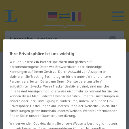
Ihre Privatsphäre ist uns wichtig
Deutsch-Rumänisch Wörterbuch
Wir und unsere
716
-Partner speichern und greifen auf
personenbezogene Daten wie Browserdaten oder eindeutige
Umrechnungskurs
Kennungen auf Ihrem Gerät zu. Durch Auswahl von Akzeptieren
Deutsch-Rumänisch Übersetzung
aktivieren Sie Tracking-Technologien für die unter „Wir und unsere
Partner verarbeiten Daten, um Ihnen Dienste bereitzustellen“
für "Umrechnungskurs"
aufgeführten Zwecke. Wenn Tracker deaktiviert sind, sind manche
Inhalte und Anzeigen möglicherweise nicht mehr so relevant für Sie. Sie
können dieses Menü jederzeit wieder aufrufen, um Ihre Einstellungen zu
ändern oder Ihre Einwilligung zu widerrufen, indem Sie auf den Link
"Umrechnungskurs" Rumänisch
Privatsphäre-Einstellungen am unteren Rand der Webseite klicken. Ihre
Einstellungen gelten innerhalb unseres Website. Weitere Informationen
Übersetzung
finden Sie in unserer Datenschutzerklärung.
Wir verwenden Cookies, damit Sie unsere Webseite bestmöglich nutzen
und wir besser mit Ihnen kommunizieren können. Notwendige,