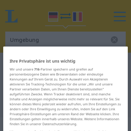
Ihre Privatsphäre ist uns wichtig
Deutsch-Rumänisch Wörterbuch
Umgebung
Wir und unsere
716
-Partner speichern und greifen auf
Deutsch-Rumänisch Übersetzung
personenbezogene Daten wie Browserdaten oder eindeutige
für "Umgebung"
Kennungen auf Ihrem Gerät zu. Durch Auswahl von Akzeptieren
aktivieren Sie Tracking-Technologien für die unter „Wir und unsere
Partner verarbeiten Daten, um Ihnen Dienste bereitzustellen“
aufgeführten Zwecke. Wenn Tracker deaktiviert sind, sind manche
"Umgebung" Rumänisch
Inhalte und Anzeigen möglicherweise nicht mehr so relevant für Sie. Sie
können dieses Menü jederzeit wieder aufrufen, um Ihre Einstellungen zu
Übersetzung
ändern oder Ihre Einwilligung zu widerrufen, indem Sie auf den Link
Privatsphäre-Einstellungen am unteren Rand der Webseite klicken. Ihre
Einstellungen gelten innerhalb unseres Website. Weitere Informationen
„Umgebung“
: Femininum
finden Sie in unserer Datenschutzerklärung.