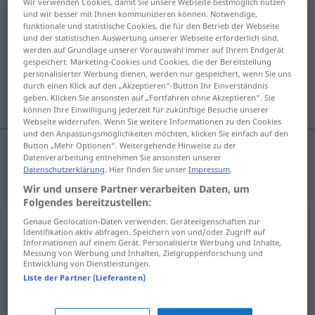
Wir verwenden Cookies, damit Sie unsere Webseite bestmöglich nutzen
und wir besser mit Ihnen kommunizieren können. Notwendige,
Umgebung
f
funktionale und statistische Cookies, die für den Betrieb der Webseite
und der statistischen Auswertung unserer Webseite erforderlich sind,
Übersicht aller Übersetzungen
werden auf Grundlage unserer Vorauswahl immer auf Ihrem Endgerät
gespeichert. Marketing-Cookies und Cookies, die der Bereitstellung
(Für mehr Details die Übersetzung anklicken/antippen)
personalisierter Werbung dienen, werden nur gespeichert, wenn Sie uns
durch einen Klick auf den „Akzeptieren“-Button Ihr Einverständnis
împrejurimi
geben. Klicken Sie ansonsten auf „Fortfahren ohne Akzeptieren“. Sie
können Ihre Einwilligung jederzeit für zukünftige Besuche unserer
Webseite widerrufen. Wenn Sie weitere Informationen zu den Cookies
und den Anpassungsmöglichkeiten möchten, klicken Sie einfach auf den
Button „Mehr Optionen“. Weitergehende Hinweise zu der
Datenverarbeitung entnehmen Sie ansonsten unserer
împrejurimi
fpl
Umgebung
Datenschutzerklärung
. Hier finden Sie unser
Impressum
.
Wir und unsere Partner verarbeiten Daten, um
Folgendes bereitzustellen:
Beispielsätze für "Umgebung"
Genaue Geolocation-Daten verwenden. Geräteeigenschaften zur
Identifikation aktiv abfragen. Speichern von und/oder Zugriff auf
Informationen auf einem Gerät. Personalisierte Werbung und Inhalte,
Messung von Werbung und Inhalten, Zielgruppenforschung und
Entwicklung von Dienstleistungen.
die nähere Umgebung
Liste der Partner (Lieferanten)
împrejurimile
fpl