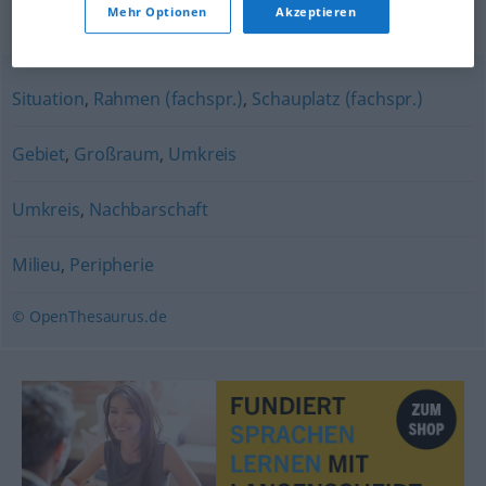
Mehr Optionen
Akzeptieren
Synonyme für "Umgebung"
Situation
,
Rahmen (fachspr.)
,
Schauplatz (fachspr.)
Gebiet
,
Großraum
,
Umkreis
Umkreis
,
Nachbarschaft
Milieu
,
Peripherie
© OpenThesaurus.de