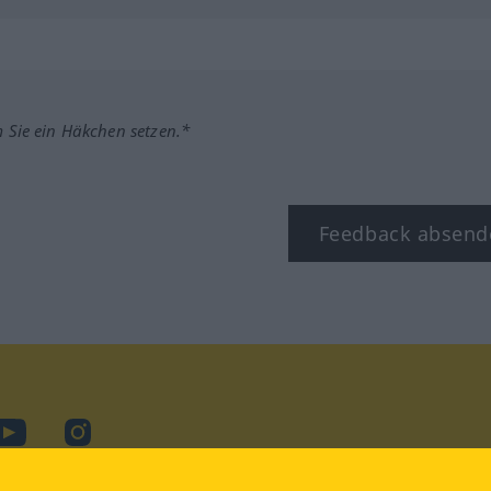
m Sie ein Häkchen setzen.*
Feedback absend
ook
YouTube
Instagram