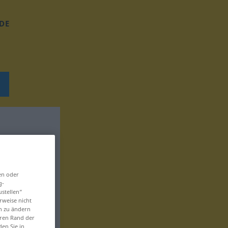
DE
en oder
g-
ustellen“
rweise nicht
en zu ändern
eren Rand der
den Sie in