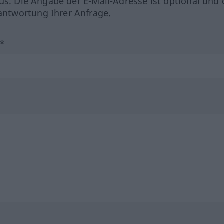
us. Die Angabe der E-Mail-Adresse ist optional und 
ntwortung Ihrer Anfrage.
?*