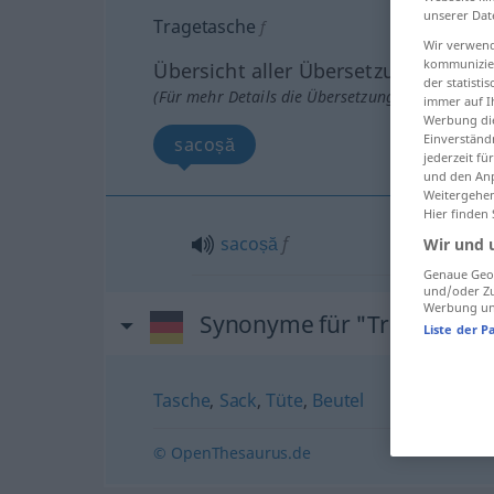
unserer Dat
Tragetasche
f
Wir verwend
kommunizier
Übersicht aller Übersetzungen
der statist
(Für mehr Details die Übersetzung anklicken/an
immer auf I
Werbung die
Einverständ
sacoșă
jederzeit f
und den Anp
Weitergehen
Hier finden
sacoșă
f
Wir und 
Genaue Geol
und/oder Zu
Werbung und
Synonyme für "Tragetasch
Liste der P
Tasche
,
Sack
,
Tüte
,
Beutel
© OpenThesaurus.de