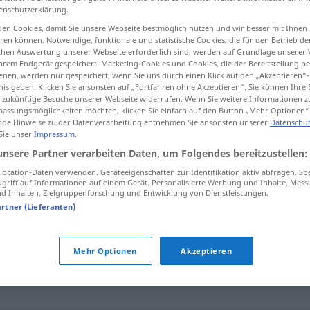
enschutzerklärung.
en Cookies, damit Sie unsere Webseite bestmöglich nutzen und wir besser mit Ihnen
en können. Notwendige, funktionale und statistische Cookies, die für den Betrieb d
ischen Auswertung unserer Webseite erforderlich sind, werden auf Grundlage unserer
tippen)
hrem Endgerät gespeichert. Marketing-Cookies und Cookies, die der Bereitstellung per
nen, werden nur gespeichert, wenn Sie uns durch einen Klick auf den „Akzeptieren“-
nis geben. Klicken Sie ansonsten auf „Fortfahren ohne Akzeptieren“. Sie können Ihre 
ür zukünftige Besuche unserer Webseite widerrufen. Wenn Sie weitere Informationen 
assungsmöglichkeiten möchten, klicken Sie einfach auf den Button „Mehr Optionen“
de Hinweise zu der Datenverarbeitung entnehmen Sie ansonsten unserer
Datenschut
 Sie unser
Impressum
.
Tragetasche
unsere Partner verarbeiten Daten, um Folgendes bereitzustellen:
ocation-Daten verwenden. Geräteeigenschaften zur Identifikation aktiv abfragen. Sp
griff auf Informationen auf einem Gerät. Personalisierte Werbung und Inhalte, Mes
 Inhalten, Zielgruppenforschung und Entwicklung von Dienstleistungen.
e"
artner (Lieferanten)
Mehr Optionen
Akzeptieren