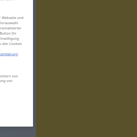
er Webseite und
 Vorauswahl
sonalisierter
Button Ihr
Einwilligung
zu den Cookies
.
zerklärung
.
eichern von
sung von