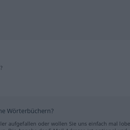
h?
ine Wörterbüchern?
hler aufgefallen oder wollen Sie uns einfach mal lob