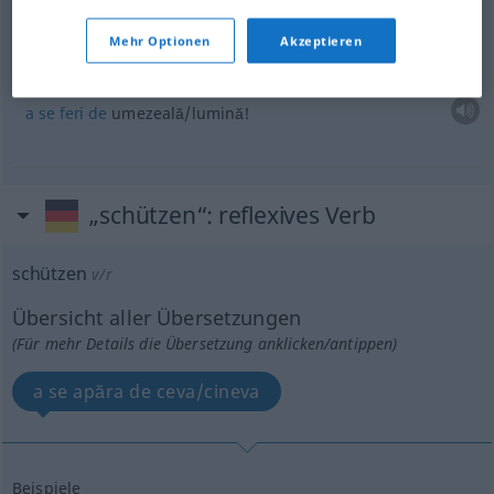
protejează
de
frig
Mehr Optionen
Akzeptieren
vor Nässe/Licht schützen!
a
se
feri
de
umezeală/lumină!
„schützen“
: reflexives Verb
schützen
v/r
Übersicht aller Übersetzungen
(Für mehr Details die Übersetzung anklicken/antippen)
a se apăra de ceva/cineva
Beispiele