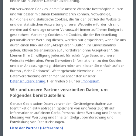
finden Sie in unserer Datenschutzerklärung.
Wir verwenden Cookies, damit Sie unsere Webseite bestmöglich nutzen
Übersicht aller Übersetzungen
und wir besser mit Ihnen kommunizieren können. Notwendige,
(Für mehr Details die Übersetzung anklicken/antippen)
funktionale und statistische Cookies, die für den Betrieb der Webseite
und der statistischen Auswertung unserer Webseite erforderlich sind,
werden auf Grundlage unserer Vorauswahl immer auf Ihrem Endgerät
a apăra pe cineva de ceva
gespeichert. Marketing-Cookies und Cookies, die der Bereitstellung
personalisierter Werbung dienen, werden nur gespeichert, wenn Sie uns
durch einen Klick auf den „Akzeptieren“-Button Ihr Einverständnis
protejează de frig
geben. Klicken Sie ansonsten auf „Fortfahren ohne Akzeptieren“. Sie
können Ihre Einwilligung jederzeit für zukünftige Besuche unserer
Webseite widerrufen. Wenn Sie weitere Informationen zu den Cookies
a se feri de umezeală/lumină!
und den Anpassungsmöglichkeiten möchten, klicken Sie einfach auf den
Button „Mehr Optionen“. Weitergehende Hinweise zu der
Datenverarbeitung entnehmen Sie ansonsten unserer
Datenschutzerklärung
. Hier finden Sie unser
Impressum
.
Wir und unsere Partner verarbeiten Daten, um
Beispiele
Folgendes bereitzustellen:
jemanden vor
etwas
schützen
Genaue Geolocation-Daten verwenden. Geräteeigenschaften zur
Identifikation aktiv abfragen. Speichern von und/oder Zugriff auf
a
apăra
pe
cineva
de
ceva
Informationen auf einem Gerät. Personalisierte Werbung und Inhalte,
Messung von Werbung und Inhalten, Zielgruppenforschung und
Entwicklung von Dienstleistungen.
das schützt vor
Kälte
Liste der Partner (Lieferanten)