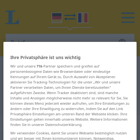
Ihre Privatsphäre ist uns wichtig
Deutsch-Rumänisch Wörterbuch
Putzfrau
Wir und unsere
716
-Partner speichern und greifen auf
personenbezogene Daten wie Browserdaten oder eindeutige
Deutsch-Rumänisch Übersetzung
Kennungen auf Ihrem Gerät zu. Durch Auswahl von Akzeptieren
aktivieren Sie Tracking-Technologien für die unter „Wir und unsere
für "Putzfrau"
Partner verarbeiten Daten, um Ihnen Dienste bereitzustellen“
aufgeführten Zwecke. Wenn Tracker deaktiviert sind, sind manche
Inhalte und Anzeigen möglicherweise nicht mehr so relevant für Sie. Sie
"Putzfrau" Rumänisch Übersetzung
können dieses Menü jederzeit wieder aufrufen, um Ihre Einstellungen zu
ändern oder Ihre Einwilligung zu widerrufen, indem Sie auf den Link
Privatsphäre-Einstellungen am unteren Rand der Webseite klicken. Ihre
Einstellungen gelten innerhalb unseres Website. Weitere Informationen
„Putzfrau“
: Femininum
finden Sie in unserer Datenschutzerklärung.
Wir verwenden Cookies, damit Sie unsere Webseite bestmöglich nutzen
und wir besser mit Ihnen kommunizieren können. Notwendige,
Putzfrau
f