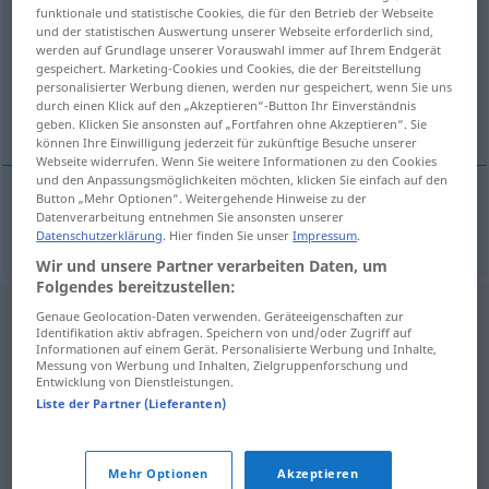
funktionale und statistische Cookies, die für den Betrieb der Webseite
und der statistischen Auswertung unserer Webseite erforderlich sind,
Übersicht aller Übersetzungen
werden auf Grundlage unserer Vorauswahl immer auf Ihrem Endgerät
(Für mehr Details die Übersetzung anklicken/antippen)
gespeichert. Marketing-Cookies und Cookies, die der Bereitstellung
personalisierter Werbung dienen, werden nur gespeichert, wenn Sie uns
durch einen Klick auf den „Akzeptieren“-Button Ihr Einverständnis
femeie de serviciu
geben. Klicken Sie ansonsten auf „Fortfahren ohne Akzeptieren“. Sie
können Ihre Einwilligung jederzeit für zukünftige Besuche unserer
Webseite widerrufen. Wenn Sie weitere Informationen zu den Cookies
und den Anpassungsmöglichkeiten möchten, klicken Sie einfach auf den
Button „Mehr Optionen“. Weitergehende Hinweise zu der
Datenverarbeitung entnehmen Sie ansonsten unserer
femeie
f
de
serviciu
Putzfrau
Datenschutzerklärung
. Hier finden Sie unser
Impressum
.
Wir und unsere Partner verarbeiten Daten, um
Folgendes bereitzustellen:
Genaue Geolocation-Daten verwenden. Geräteeigenschaften zur
Identifikation aktiv abfragen. Speichern von und/oder Zugriff auf
Informationen auf einem Gerät. Personalisierte Werbung und Inhalte,
Messung von Werbung und Inhalten, Zielgruppenforschung und
Entwicklung von Dienstleistungen.
Liste der Partner (Lieferanten)
Mehr Optionen
Akzeptieren