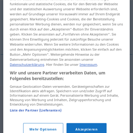
funktionale und statistische Cookies, die für den Betrieb der Webseite
Nebenfluss
m
und der statistischen Auswertung unserer Webseite erforderlich sind,
werden auf Grundlage unserer Vorauswahl immer auf Ihrem Endgerät
gespeichert. Marketing-Cookies und Cookies, die der Bereitstellung
Übersicht aller Übersetzungen
personalisierter Werbung dienen, werden nur gespeichert, wenn Sie uns
(Für mehr Details die Übersetzung anklicken/antippen)
durch einen Klick auf den „Akzeptieren“-Button Ihr Einverständnis
geben. Klicken Sie ansonsten auf „Fortfahren ohne Akzeptieren“. Sie
können Ihre Einwilligung jederzeit für zukünftige Besuche unserer
afluent
Webseite widerrufen. Wenn Sie weitere Informationen zu den Cookies
und den Anpassungsmöglichkeiten möchten, klicken Sie einfach auf den
Button „Mehr Optionen“. Weitergehende Hinweise zu der
Datenverarbeitung entnehmen Sie ansonsten unserer
Datenschutzerklärung
. Hier finden Sie unser
Impressum
.
afluent
m
Nebenfluss
Wir und unsere Partner verarbeiten Daten, um
Folgendes bereitzustellen:
Genaue Geolocation-Daten verwenden. Geräteeigenschaften zur
Identifikation aktiv abfragen. Speichern von und/oder Zugriff auf
Informationen auf einem Gerät. Personalisierte Werbung und Inhalte,
Messung von Werbung und Inhalten, Zielgruppenforschung und
Entwicklung von Dienstleistungen.
Liste der Partner (Lieferanten)
Mehr Optionen
Akzeptieren