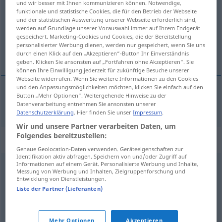
und wir besser mit Ihnen kommunizieren können. Notwendige,
funktionale und statistische Cookies, die für den Betrieb der Webseite
Übersicht aller Übersetzungen
und der statistischen Auswertung unserer Webseite erforderlich sind,
werden auf Grundlage unserer Vorauswahl immer auf Ihrem Endgerät
(Für mehr Details die Übersetzung anklicken/antippen)
gespeichert. Marketing-Cookies und Cookies, die der Bereitstellung
personalisierter Werbung dienen, werden nur gespeichert, wenn Sie uns
a cârti
durch einen Klick auf den „Akzeptieren“-Button Ihr Einverständnis
geben. Klicken Sie ansonsten auf „Fortfahren ohne Akzeptieren“. Sie
können Ihre Einwilligung jederzeit für zukünftige Besuche unserer
Webseite widerrufen. Wenn Sie weitere Informationen zu den Cookies
und den Anpassungsmöglichkeiten möchten, klicken Sie einfach auf den
Button „Mehr Optionen“. Weitergehende Hinweise zu der
a
cârti
meckern
schimpfen
Datenverarbeitung entnehmen Sie ansonsten unserer
Datenschutzerklärung
. Hier finden Sie unser
Impressum
.
Wir und unsere Partner verarbeiten Daten, um
Folgendes bereitzustellen:
Synonyme für "meckern"
Genaue Geolocation-Daten verwenden. Geräteeigenschaften zur
Identifikation aktiv abfragen. Speichern von und/oder Zugriff auf
Informationen auf einem Gerät. Personalisierte Werbung und Inhalte,
Messung von Werbung und Inhalten, Zielgruppenforschung und
(sich) beklagen
,
reklamieren (schweiz.)
,
(sich)
Entwicklung von Dienstleistungen.
beschweren
,
quengeln (ugs.)
,
nörgeln (ugs.,
Liste der Partner (Lieferanten)
Hauptform)
,
motzen (ugs.)
Mehr Optionen
Akzeptieren