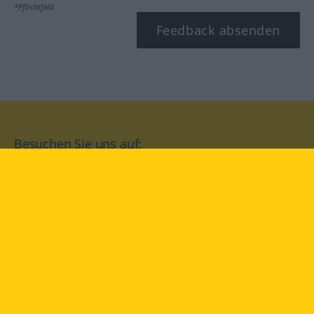
*Pflichtfeld
Feedback absenden
Besuchen Sie uns auf:
facebook
YouTube
Instagram
Langenscheidt
NUTZUNGSBEDINGUNGEN