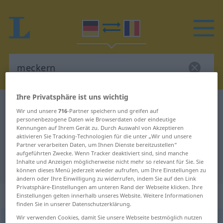
Ihre Privatsphäre ist uns wichtig
Deutsch-Rumänisch Wörterbuch
meckern
Wir und unsere
716
-Partner speichern und greifen auf
Deutsch-Rumänisch Übersetzung
personenbezogene Daten wie Browserdaten oder eindeutige
Kennungen auf Ihrem Gerät zu. Durch Auswahl von Akzeptieren
für "meckern"
aktivieren Sie Tracking-Technologien für die unter „Wir und unsere
Partner verarbeiten Daten, um Ihnen Dienste bereitzustellen“
aufgeführten Zwecke. Wenn Tracker deaktiviert sind, sind manche
Inhalte und Anzeigen möglicherweise nicht mehr so relevant für Sie. Sie
"meckern" Rumänisch Übersetzung
können dieses Menü jederzeit wieder aufrufen, um Ihre Einstellungen zu
ändern oder Ihre Einwilligung zu widerrufen, indem Sie auf den Link
Privatsphäre-Einstellungen am unteren Rand der Webseite klicken. Ihre
„meckern“
: intransitives Verb
Einstellungen gelten innerhalb unseres Website. Weitere Informationen
finden Sie in unserer Datenschutzerklärung.
Wir verwenden Cookies, damit Sie unsere Webseite bestmöglich nutzen
meckern
v/i
UMG