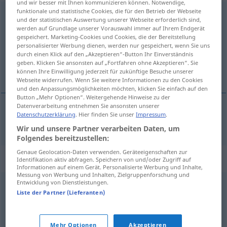
und wir besser mit Ihnen kommunizieren können. Notwendige,
funktionale und statistische Cookies, die für den Betrieb der Webseite
Mannequin
[ˈmanəkɛ̃]
n
<
Mannequins
;
Mannequins
>
und der statistischen Auswertung unserer Webseite erforderlich sind,
werden auf Grundlage unserer Vorauswahl immer auf Ihrem Endgerät
Übersicht aller Übersetzungen
gespeichert. Marketing-Cookies und Cookies, die der Bereitstellung
personalisierter Werbung dienen, werden nur gespeichert, wenn Sie uns
(Für mehr Details die Übersetzung anklicken/antippen)
durch einen Klick auf den „Akzeptieren“-Button Ihr Einverständnis
geben. Klicken Sie ansonsten auf „Fortfahren ohne Akzeptieren“. Sie
manechin
können Ihre Einwilligung jederzeit für zukünftige Besuche unserer
Webseite widerrufen. Wenn Sie weitere Informationen zu den Cookies
und den Anpassungsmöglichkeiten möchten, klicken Sie einfach auf den
Button „Mehr Optionen“. Weitergehende Hinweise zu der
Datenverarbeitung entnehmen Sie ansonsten unserer
Datenschutzerklärung
. Hier finden Sie unser
Impressum
.
manechin
n
Mannequin
Wir und unsere Partner verarbeiten Daten, um
Folgendes bereitzustellen:
Genaue Geolocation-Daten verwenden. Geräteeigenschaften zur
Synonyme für "Mannequin"
Identifikation aktiv abfragen. Speichern von und/oder Zugriff auf
Informationen auf einem Gerät. Personalisierte Werbung und Inhalte,
Messung von Werbung und Inhalten, Zielgruppenforschung und
Entwicklung von Dienstleistungen.
Model
,
Modell
Liste der Partner (Lieferanten)
© OpenThesaurus.de
Mehr Optionen
Akzeptieren