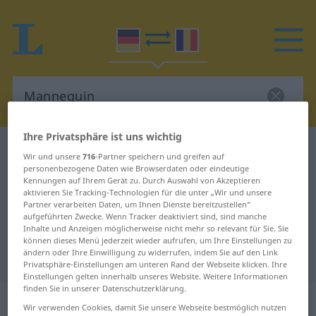
Ihre Privatsphäre ist uns wichtig
Deutsch-Rumänisch Wörterbuch
Mannequin
Wir und unsere
716
-Partner speichern und greifen auf
Deutsch-Rumänisch Übersetzung
personenbezogene Daten wie Browserdaten oder eindeutige
Kennungen auf Ihrem Gerät zu. Durch Auswahl von Akzeptieren
für "Mannequin"
aktivieren Sie Tracking-Technologien für die unter „Wir und unsere
Partner verarbeiten Daten, um Ihnen Dienste bereitzustellen“
aufgeführten Zwecke. Wenn Tracker deaktiviert sind, sind manche
Inhalte und Anzeigen möglicherweise nicht mehr so relevant für Sie. Sie
"Mannequin" Rumänisch
können dieses Menü jederzeit wieder aufrufen, um Ihre Einstellungen zu
ändern oder Ihre Einwilligung zu widerrufen, indem Sie auf den Link
Übersetzung
Privatsphäre-Einstellungen am unteren Rand der Webseite klicken. Ihre
Einstellungen gelten innerhalb unseres Website. Weitere Informationen
finden Sie in unserer Datenschutzerklärung.
„Mannequin“
: Neutrum, sächlich
Wir verwenden Cookies, damit Sie unsere Webseite bestmöglich nutzen