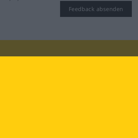
Feedback absenden
Besuchen Sie uns auf:
facebook
YouTube
Instagram
Langenscheidt
NUTZUNGSBEDINGUNGEN