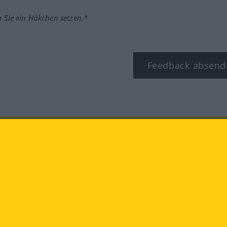
m Sie ein Häkchen setzen.*
Feedback absend
ook
YouTube
Instagram