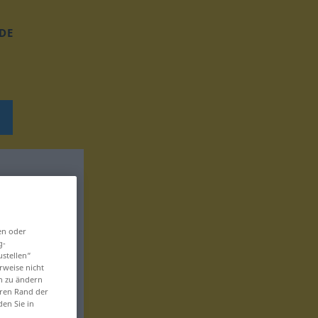
DE
en oder
g-
ustellen“
rweise nicht
en zu ändern
eren Rand der
den Sie in