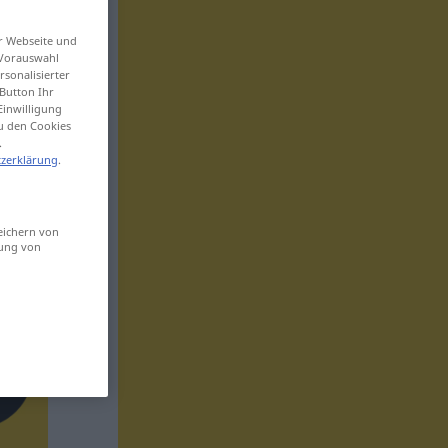
er Webseite und
 Vorauswahl
sonalisierter
Button Ihr
Einwilligung
zu den Cookies
.
zerklärung
.
eichern von
sung von