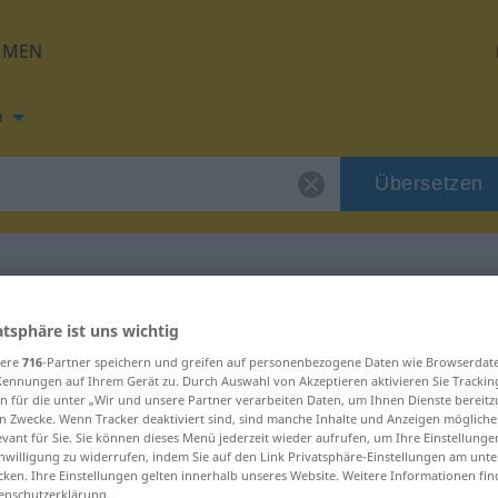
HMEN
h
Übersetzen
ng für "Malta"
atsphäre ist uns wichtig
sere
716
-Partner speichern und greifen auf personenbezogene Daten wie Browserdat
Kennungen auf Ihrem Gerät zu. Durch Auswahl von Akzeptieren aktivieren Sie Trackin
g
n für die unter „Wir und unsere Partner verarbeiten Daten, um Ihnen Dienste bereitz
n Zwecke. Wenn Tracker deaktiviert sind, sind manche Inhalte und Anzeigen mögliche
evant für Sie. Sie können dieses Menü jederzeit wieder aufrufen, um Ihre Einstellung
inwilligung zu widerrufen, indem Sie auf den Link Privatsphäre-Einstellungen am unt
cken. Ihre Einstellungen gelten innerhalb unseres Website. Weitere Informationen fin
enschutzerklärung.