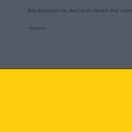
Bitte bestätigen Sie, dass Sie ein Mensch sind, inde
*Pflichtfeld
Besuchen Sie uns auf:
faceb
Langenscheidt