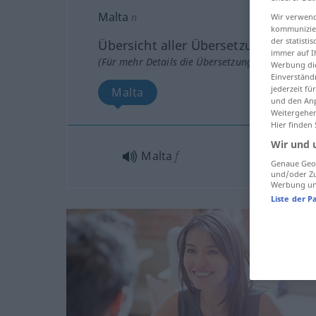
Malta
n
Wir verwend
kommunizier
der statist
Übersicht aller Übersetzungen
immer auf I
(Für mehr Details die Übersetzung anklicken/an
Werbung die
Einverständ
jederzeit f
Malta
und den Anp
Weitergehen
Hier finden
Wir und 
Malta
f
Genaue Geol
und/oder Zu
Werbung und
Liste der P