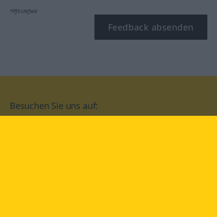
*Pflichtfeld
Feedback absenden
Besuchen Sie uns auf:
facebook
YouTube
Instagram
Langenscheidt
NUTZUNGSBEDINGUNGEN