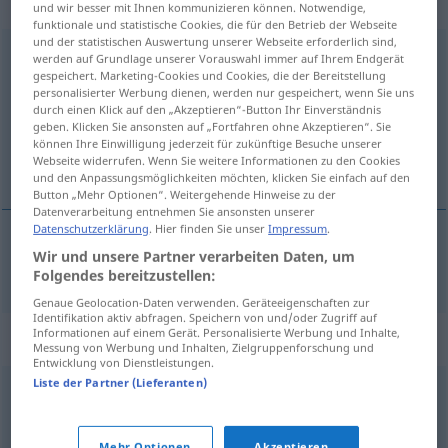
Eigenschaftswort
und wir besser mit Ihnen kommunizieren können. Notwendige,
funktionale und statistische Cookies, die für den Betrieb der Webseite
und der statistischen Auswertung unserer Webseite erforderlich sind,
liebenswert
adj
werden auf Grundlage unserer Vorauswahl immer auf Ihrem Endgerät
gespeichert. Marketing-Cookies und Cookies, die der Bereitstellung
Übersicht aller Übersetzungen
personalisierter Werbung dienen, werden nur gespeichert, wenn Sie uns
durch einen Klick auf den „Akzeptieren“-Button Ihr Einverständnis
(Für mehr Details die Übersetzung anklicken/antippen)
geben. Klicken Sie ansonsten auf „Fortfahren ohne Akzeptieren“. Sie
können Ihre Einwilligung jederzeit für zukünftige Besuche unserer
fermecător, atrăgător
Webseite widerrufen. Wenn Sie weitere Informationen zu den Cookies
und den Anpassungsmöglichkeiten möchten, klicken Sie einfach auf den
Button „Mehr Optionen“. Weitergehende Hinweise zu der
Datenverarbeitung entnehmen Sie ansonsten unserer
Datenschutzerklärung
. Hier finden Sie unser
Impressum
.
Wir und unsere Partner verarbeiten Daten, um
fermecător
,
atrăgător
liebenswert
Folgendes bereitzustellen:
Genaue Geolocation-Daten verwenden. Geräteeigenschaften zur
Identifikation aktiv abfragen. Speichern von und/oder Zugriff auf
Informationen auf einem Gerät. Personalisierte Werbung und Inhalte,
Synonyme für "liebenswert"
Messung von Werbung und Inhalten, Zielgruppenforschung und
Entwicklung von Dienstleistungen.
Liste der Partner (Lieferanten)
attraktiv
,
reizvoll
,
ansprechend
,
verführerisch
,
anziehend
,
bezaubernd
,
hinreißend
,
zauberhaft
,
reizend
Mehr Optionen
Akzeptieren