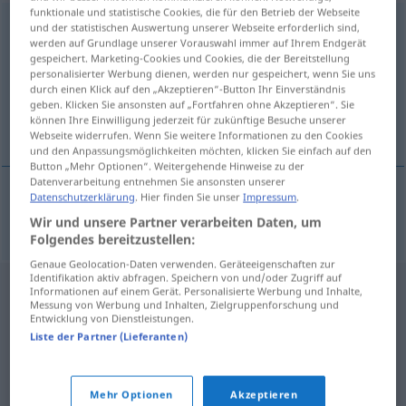
funktionale und statistische Cookies, die für den Betrieb der Webseite
Inkrafttreten
n
<
Inkrafttretens
>
und der statistischen Auswertung unserer Webseite erforderlich sind,
werden auf Grundlage unserer Vorauswahl immer auf Ihrem Endgerät
gespeichert. Marketing-Cookies und Cookies, die der Bereitstellung
Übersicht aller Übersetzungen
personalisierter Werbung dienen, werden nur gespeichert, wenn Sie uns
(Für mehr Details die Übersetzung anklicken/antippen)
durch einen Klick auf den „Akzeptieren“-Button Ihr Einverständnis
geben. Klicken Sie ansonsten auf „Fortfahren ohne Akzeptieren“. Sie
können Ihre Einwilligung jederzeit für zukünftige Besuche unserer
intrare în vigoare
Webseite widerrufen. Wenn Sie weitere Informationen zu den Cookies
und den Anpassungsmöglichkeiten möchten, klicken Sie einfach auf den
Button „Mehr Optionen“. Weitergehende Hinweise zu der
Datenverarbeitung entnehmen Sie ansonsten unserer
Datenschutzerklärung
. Hier finden Sie unser
Impressum
.
intrare
f
în
vigoare
Inkrafttreten
Wir und unsere Partner verarbeiten Daten, um
Folgendes bereitzustellen:
Genaue Geolocation-Daten verwenden. Geräteeigenschaften zur
Identifikation aktiv abfragen. Speichern von und/oder Zugriff auf
Informationen auf einem Gerät. Personalisierte Werbung und Inhalte,
Messung von Werbung und Inhalten, Zielgruppenforschung und
Entwicklung von Dienstleistungen.
Liste der Partner (Lieferanten)
Mehr Optionen
Akzeptieren