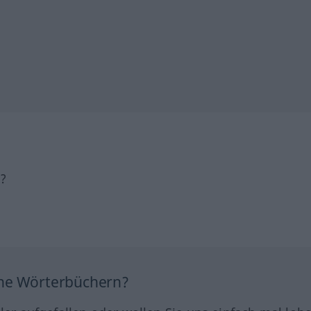
h?
ine Wörterbüchern?