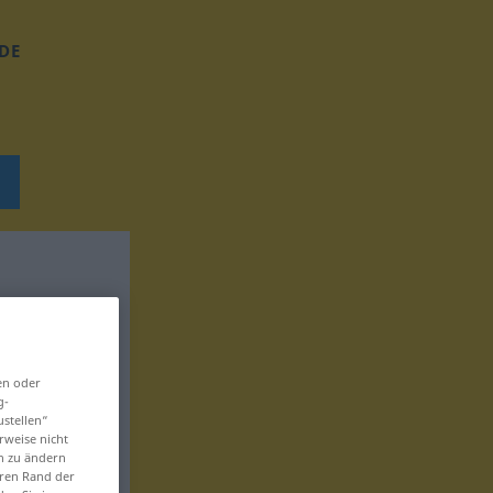
DE
en oder
g-
ustellen“
rweise nicht
en zu ändern
eren Rand der