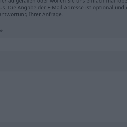
hler aufgefallen oder wollen Sie uns einfach mal lob
us. Die Angabe der E-Mail-Adresse ist optional und 
ntwortung Ihrer Anfrage.
?*