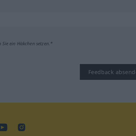
m Sie ein Häkchen setzen.*
Feedback absend
ook
YouTube
Instagram