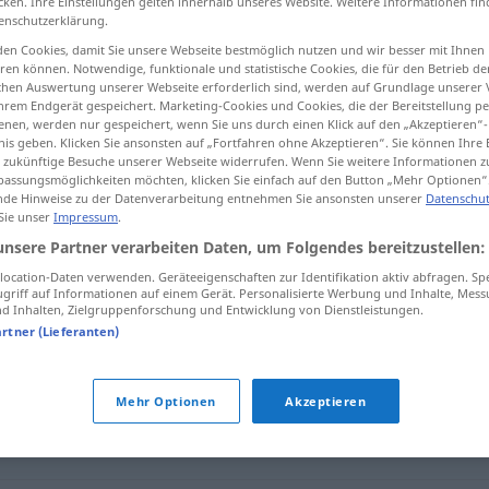
cken. Ihre Einstellungen gelten innerhalb unseres Website. Weitere Informationen fin
enschutzerklärung.
en Cookies, damit Sie unsere Webseite bestmöglich nutzen und wir besser mit Ihnen
en können. Notwendige, funktionale und statistische Cookies, die für den Betrieb d
ischen Auswertung unserer Webseite erforderlich sind, werden auf Grundlage unserer
tippen)
hrem Endgerät gespeichert. Marketing-Cookies und Cookies, die der Bereitstellung per
nen, werden nur gespeichert, wenn Sie uns durch einen Klick auf den „Akzeptieren“-
nis geben. Klicken Sie ansonsten auf „Fortfahren ohne Akzeptieren“. Sie können Ihre 
ür zukünftige Besuche unserer Webseite widerrufen. Wenn Sie weitere Informationen 
assungsmöglichkeiten möchten, klicken Sie einfach auf den Button „Mehr Optionen“
de Hinweise zu der Datenverarbeitung entnehmen Sie ansonsten unserer
Datenschut
 Sie unser
Impressum
.
Informationsaustausch
unsere Partner verarbeiten Daten, um Folgendes bereitzustellen:
ocation-Daten verwenden. Geräteeigenschaften zur Identifikation aktiv abfragen. Sp
griff auf Informationen auf einem Gerät. Personalisierte Werbung und Inhalte, Mes
 Inhalten, Zielgruppenforschung und Entwicklung von Dienstleistungen.
nsaustausch"
artner (Lieferanten)
et)
,
Bericht
,
Nachricht
Mehr Optionen
Akzeptieren