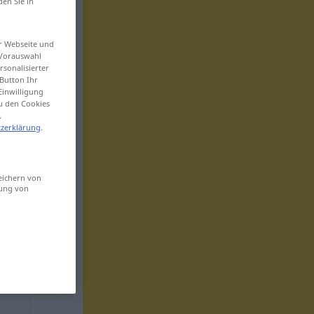
den Sie in
er Webseite und
 Vorauswahl
sonalisierter
Button Ihr
Einwilligung
zu den Cookies
.
zerklärung
.
eichern von
sung von