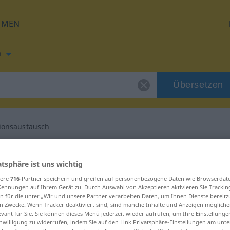
HMEN
h
Übersetzen
ionsaustausch
ng für "Informationsaustausch"
atsphäre ist uns wichtig
sere
716
-Partner speichern und greifen auf personenbezogene Daten wie Browserdat
nisch Übersetzung
Kennungen auf Ihrem Gerät zu. Durch Auswahl von Akzeptieren aktivieren Sie Trackin
n für die unter „Wir und unsere Partner verarbeiten Daten, um Ihnen Dienste bereitz
n Zwecke. Wenn Tracker deaktiviert sind, sind manche Inhalte und Anzeigen mögliche
Maskulinum
evant für Sie. Sie können dieses Menü jederzeit wieder aufrufen, um Ihre Einstellung
inwilligung zu widerrufen, indem Sie auf den Link Privatsphäre-Einstellungen am unt