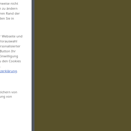
rweise nicht
en zu ändern
eren Rand der
den Sie in
er Webseite und
 Vorauswahl
sonalisierter
Button Ihr
Einwilligung
zu den Cookies
.
zerklärung
.
eichern von
sung von