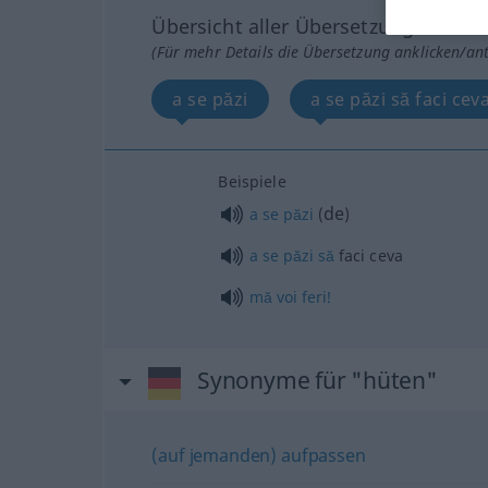
Übersicht aller Übersetzungen
(Für mehr Details die Übersetzung anklicken/an
a se păzi
a se păzi să faci cev
Beispiele
de
a
se
păzi
(
)
a
se
păzi
să
faci ceva
mă
voi
feri!
Synonyme für "hüten"
(auf jemanden) aufpassen