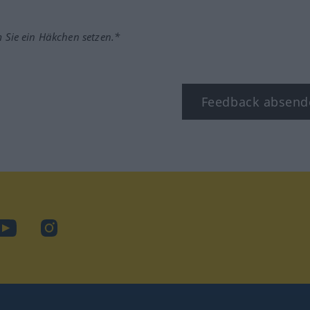
m Sie ein Häkchen setzen.*
Feedback absend
ook
YouTube
Instagram