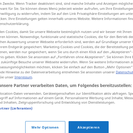
n Zwecke. Wenn Tracker deaktiviert sind, sind manche Inhalte und Anzeigen mögliche
evant für Sie. Sie können dieses Menü jederzeit wieder aufrufen, um Ihre Einstellung
inwilligung zu widerrufen, indem Sie auf den Link Privatsphäre-Einstellungen am unt
cken. Ihre Einstellungen gelten innerhalb unseres Website. Weitere Informationen fin
enschutzerklärung.
tippen)
en Cookies, damit Sie unsere Webseite bestmöglich nutzen und wir besser mit Ihnen
en können. Notwendige, funktionale und statistische Cookies, die für den Betrieb d
ischen Auswertung unserer Webseite erforderlich sind, werden auf Grundlage unserer
hrem Endgerät gespeichert. Marketing-Cookies und Cookies, die der Bereitstellung per
nen, werden nur gespeichert, wenn Sie uns durch einen Klick auf den „Akzeptieren“-
nis geben. Klicken Sie ansonsten auf „Fortfahren ohne Akzeptieren“. Sie können Ihre 
ür zukünftige Besuche unserer Webseite widerrufen. Wenn Sie weitere Informationen 
hüten
assungsmöglichkeiten möchten, klicken Sie einfach auf den Button „Mehr Optionen“
de Hinweise zu der Datenverarbeitung entnehmen Sie ansonsten unserer
Datenschut
 Sie unser
Impressum
.
unsere Partner verarbeiten Daten, um Folgendes bereitzustellen:
das
Bett
hüten
ocation-Daten verwenden. Geräteeigenschaften zur Identifikation aktiv abfragen. Sp
griff auf Informationen auf einem Gerät. Personalisierte Werbung und Inhalte, Mes
 Inhalten, Zielgruppenforschung und Entwicklung von Dienstleistungen.
artner (Lieferanten)
Mehr Optionen
Akzeptieren