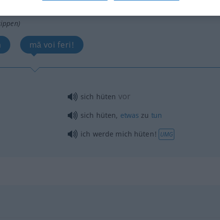
tippen)
a
mă voi feri!
vor
sich hüten
sich hüten,
etwas
zu
tun
ich werde mich hüten!
UMG