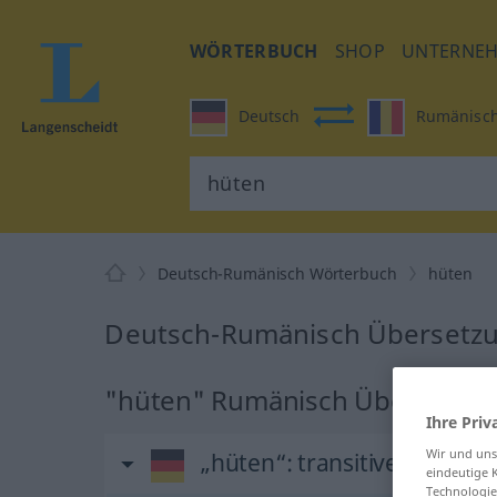
WÖRTERBUCH
SHOP
UNTERNE
Deutsch
Rumänisc
Deutsch-Rumänisch Wörterbuch
hüten
Deutsch-Rumänisch Übersetzu
"hüten" Rumänisch Übersetzu
Ihre Priv
Wir und un
„hüten“
: transitives Verb
eindeutige 
Technologie