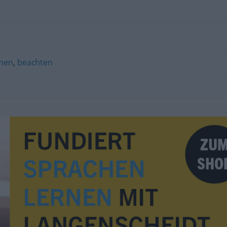
hen
,
beachten