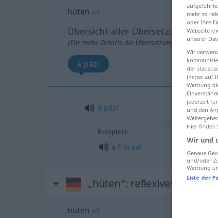
aufgeführte
hüten
v/t
mehr so rel
oder Ihre E
Übersicht aller Übersetzungen
Webseite kli
unserer Dat
(Für mehr Details die Übersetzung anklicken/an
Wir verwend
kommunizier
a păzi
der statist
immer auf I
Werbung die
Einverständ
jederzeit f
a
păzi
und den Anp
Weitergehen
Hier finden
Beispiele
Wir und 
a
fi
la
pat
Genaue Geol
und/oder Zu
Werbung und
Liste der P
„hüten“
: reflexives Verb
hüten
v/r