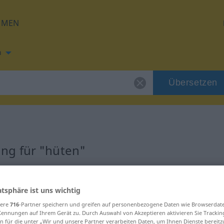
HMEN
h
Übersetzen
ng für "hüten"
ng
atsphäre ist uns wichtig
sere
716
-Partner speichern und greifen auf personenbezogene Daten wie Browserdat
Kennungen auf Ihrem Gerät zu. Durch Auswahl von Akzeptieren aktivieren Sie Trackin
n für die unter „Wir und unsere Partner verarbeiten Daten, um Ihnen Dienste bereitz