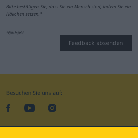
Bitte bestätigen Sie, dass Sie ein Mensch sind, indem Sie ein
Häkchen setzen.*
*Pflichtfeld
Feedback absenden
Besuchen Sie uns auf:
facebook
YouTube
Instagram