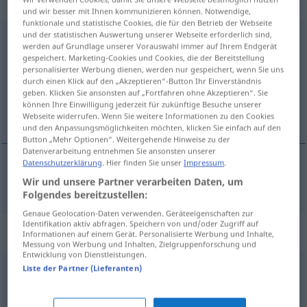
Eigenschaftswort
und wir besser mit Ihnen kommunizieren können. Notwendige,
funktionale und statistische Cookies, die für den Betrieb der Webseite
und der statistischen Auswertung unserer Webseite erforderlich sind,
harmonisch
adj
werden auf Grundlage unserer Vorauswahl immer auf Ihrem Endgerät
gespeichert. Marketing-Cookies und Cookies, die der Bereitstellung
Übersicht aller Übersetzungen
personalisierter Werbung dienen, werden nur gespeichert, wenn Sie uns
(Für mehr Details die Übersetzung anklicken/antippen)
durch einen Klick auf den „Akzeptieren“-Button Ihr Einverständnis
geben. Klicken Sie ansonsten auf „Fortfahren ohne Akzeptieren“. Sie
können Ihre Einwilligung jederzeit für zukünftige Besuche unserer
armonios
Webseite widerrufen. Wenn Sie weitere Informationen zu den Cookies
und den Anpassungsmöglichkeiten möchten, klicken Sie einfach auf den
Button „Mehr Optionen“. Weitergehende Hinweise zu der
Datenverarbeitung entnehmen Sie ansonsten unserer
Datenschutzerklärung
. Hier finden Sie unser
Impressum
.
armonios
harmonisch
Wir und unsere Partner verarbeiten Daten, um
Folgendes bereitzustellen:
Genaue Geolocation-Daten verwenden. Geräteeigenschaften zur
Identifikation aktiv abfragen. Speichern von und/oder Zugriff auf
Synonyme für "harmonisch"
Informationen auf einem Gerät. Personalisierte Werbung und Inhalte,
Messung von Werbung und Inhalten, Zielgruppenforschung und
Entwicklung von Dienstleistungen.
Liste der Partner (Lieferanten)
friedlich