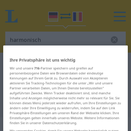
Ihre Privatsphäre ist uns wichtig
Deutsch-Rumänisch Wörterbuch
harmonisch
Wir und unsere
716
-Partner speichern und greifen auf
Deutsch-Rumänisch Übersetzung
personenbezogene Daten wie Browserdaten oder eindeutige
Kennungen auf Ihrem Gerät zu. Durch Auswahl von Akzeptieren
für "harmonisch"
aktivieren Sie Tracking-Technologien für die unter „Wir und unsere
Partner verarbeiten Daten, um Ihnen Dienste bereitzustellen“
aufgeführten Zwecke. Wenn Tracker deaktiviert sind, sind manche
"harmonisch" Rumänisch
Inhalte und Anzeigen möglicherweise nicht mehr so relevant für Sie. Sie
können dieses Menü jederzeit wieder aufrufen, um Ihre Einstellungen zu
Übersetzung
ändern oder Ihre Einwilligung zu widerrufen, indem Sie auf den Link
Privatsphäre-Einstellungen am unteren Rand der Webseite klicken. Ihre
Einstellungen gelten innerhalb unseres Website. Weitere Informationen
„harmonisch“
: Adjektiv,
finden Sie in unserer Datenschutzerklärung.
Wir verwenden Cookies, damit Sie unsere Webseite bestmöglich nutzen