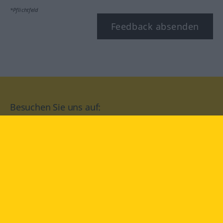
*Pflichtfeld
Feedback absenden
Besuchen Sie uns auf:
facebook
YouTube
Instagram
Langenscheidt
NUTZUNGSBEDINGUNGEN