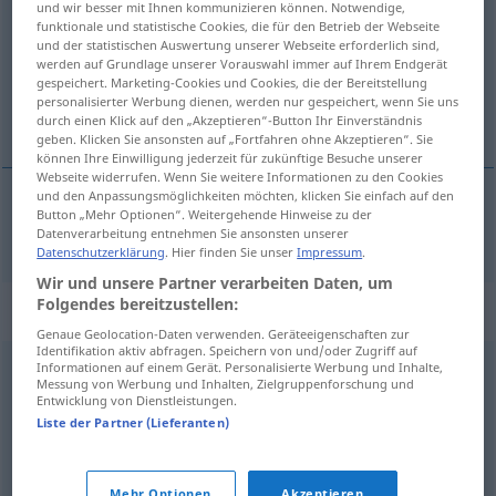
und wir besser mit Ihnen kommunizieren können. Notwendige,
funktionale und statistische Cookies, die für den Betrieb der Webseite
Übersicht aller Übersetzungen
und der statistischen Auswertung unserer Webseite erforderlich sind,
werden auf Grundlage unserer Vorauswahl immer auf Ihrem Endgerät
(Für mehr Details die Übersetzung anklicken/antippen)
gespeichert. Marketing-Cookies und Cookies, die der Bereitstellung
personalisierter Werbung dienen, werden nur gespeichert, wenn Sie uns
schelă
durch einen Klick auf den „Akzeptieren“-Button Ihr Einverständnis
geben. Klicken Sie ansonsten auf „Fortfahren ohne Akzeptieren“. Sie
können Ihre Einwilligung jederzeit für zukünftige Besuche unserer
Webseite widerrufen. Wenn Sie weitere Informationen zu den Cookies
und den Anpassungsmöglichkeiten möchten, klicken Sie einfach auf den
Button „Mehr Optionen“. Weitergehende Hinweise zu der
schelă
f
Gerüst
Datenverarbeitung entnehmen Sie ansonsten unserer
Datenschutzerklärung
. Hier finden Sie unser
Impressum
.
Wir und unsere Partner verarbeiten Daten, um
Folgendes bereitzustellen:
Synonyme für "Gerüst"
Genaue Geolocation-Daten verwenden. Geräteeigenschaften zur
Identifikation aktiv abfragen. Speichern von und/oder Zugriff auf
Informationen auf einem Gerät. Personalisierte Werbung und Inhalte,
Aufbau
,
Organisation
,
Form
,
Zustand
,
Struktur
,
Messung von Werbung und Inhalten, Zielgruppenforschung und
Entwicklung von Dienstleistungen.
Anordnung
,
Qualität
Liste der Partner (Lieferanten)
Gliederung
,
Aufbau
,
Architektur
,
Struktur
Mehr Optionen
Akzeptieren