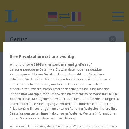
Ihre Privatsphäre ist uns wichtig
Deutsch-Rumänisch Wörterbuch
Gerüst
Wir und unsere
716
-Partner speichern und greifen auf
Deutsch-Rumänisch Übersetzung
personenbezogene Daten wie Browserdaten oder eindeutige
Kennungen auf Ihrem Gerät zu. Durch Auswahl von Akzeptieren
für "Gerüst"
aktivieren Sie Tracking-Technologien für die unter „Wir und unsere
Partner verarbeiten Daten, um Ihnen Dienste bereitzustellen“
aufgeführten Zwecke. Wenn Tracker deaktiviert sind, sind manche
Inhalte und Anzeigen möglicherweise nicht mehr so relevant für Sie. Sie
"Gerüst" Rumänisch Übersetzung
können dieses Menü jederzeit wieder aufrufen, um Ihre Einstellungen zu
ändern oder Ihre Einwilligung zu widerrufen, indem Sie auf den Link
Privatsphäre-Einstellungen am unteren Rand der Webseite klicken. Ihre
„Gerüst“
: Neutrum, sächlich
Einstellungen gelten innerhalb unseres Website. Weitere Informationen
finden Sie in unserer Datenschutzerklärung.
Wir verwenden Cookies, damit Sie unsere Webseite bestmöglich nutzen
Gerüst
n