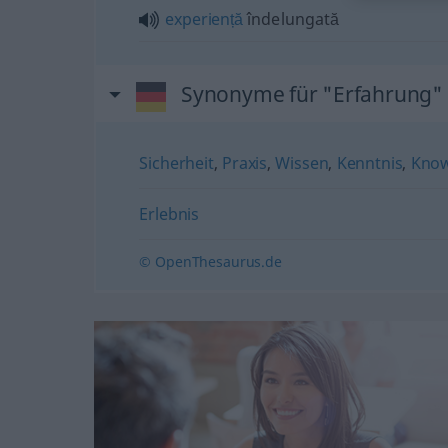
experiență
îndelungată
Synonyme für "Erfahrung"
Sicherheit
,
Praxis
,
Wissen
,
Kenntnis
,
Kno
Erlebnis
© OpenThesaurus.de