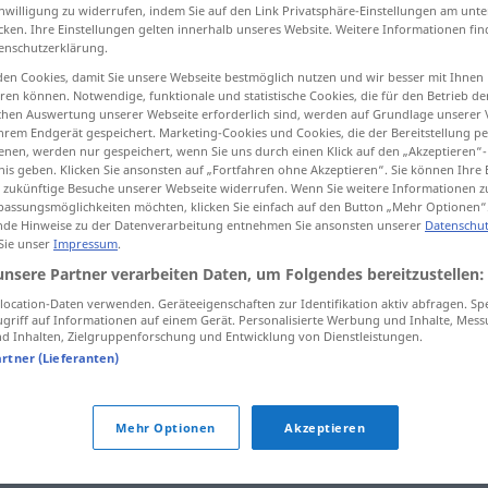
inwilligung zu widerrufen, indem Sie auf den Link Privatsphäre-Einstellungen am unt
cken. Ihre Einstellungen gelten innerhalb unseres Website. Weitere Informationen fin
enschutzerklärung.
en Cookies, damit Sie unsere Webseite bestmöglich nutzen und wir besser mit Ihnen
tippen)
en können. Notwendige, funktionale und statistische Cookies, die für den Betrieb d
ischen Auswertung unserer Webseite erforderlich sind, werden auf Grundlage unserer
hrem Endgerät gespeichert. Marketing-Cookies und Cookies, die der Bereitstellung per
nen, werden nur gespeichert, wenn Sie uns durch einen Klick auf den „Akzeptieren“-
nis geben. Klicken Sie ansonsten auf „Fortfahren ohne Akzeptieren“. Sie können Ihre 
ür zukünftige Besuche unserer Webseite widerrufen. Wenn Sie weitere Informationen 
assungsmöglichkeiten möchten, klicken Sie einfach auf den Button „Mehr Optionen“
de Hinweise zu der Datenverarbeitung entnehmen Sie ansonsten unserer
Datenschut
Erfahrung
 Sie unser
Impressum
.
unsere Partner verarbeiten Daten, um Folgendes bereitzustellen:
ocation-Daten verwenden. Geräteeigenschaften zur Identifikation aktiv abfragen. Sp
griff auf Informationen auf einem Gerät. Personalisierte Werbung und Inhalte, Mes
tă
cu
mit jemandem/etwas
 Inhalten, Zielgruppenforschung und Entwicklung von Dienstleistungen.
gute/schlechte Erfahrungen
machen
artner (Lieferanten)
Mehr Optionen
Akzeptieren
g"