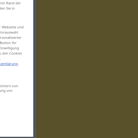
eren Rand der
den Sie in
er Webseite und
 Vorauswahl
sonalisierter
Button Ihr
Einwilligung
zu den Cookies
.
zerklärung
.
eichern von
sung von