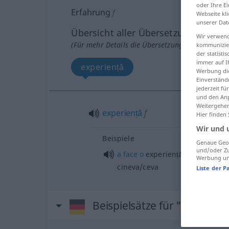
oder Ihre E
Erfahrung
f
Webseite kli
unserer Dat
Übersicht aller Übersetzungen
Wir verwend
(Für mehr Details die Übersetzung anklicken/an
kommunizier
der statist
immer auf I
experiență
Werbung die
Einverständ
jederzeit f
und den Anp
Weitergehen
experiență
f
Hier finden
Wir und 
Beispiele
Genaue Geol
und/oder Zu
a
face
o
experiență bună/proas
Werbung und
cineva/ceva
Liste der P
Beispielsätze für "Erfahrun