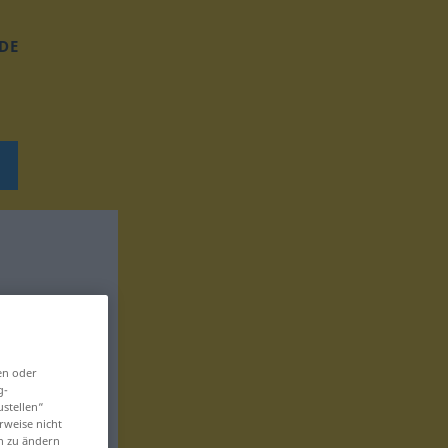
DE
en oder
g-
ustellen“
rweise nicht
en zu ändern